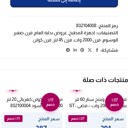
رمز المنتج:
802104008
التصنيفات:
اجهزة المطبخ
,
عروض بداية العام
,
فرن صغير
الوسوم:
فرن 2000 وات
,
فرن 45 لتر
,
فرن كولن
مشاركة:
منتجات ذات صلة
ضمان
ضمان
عامين
عامين
فرن كهربي ويننج ستار 60 لتر
ميكروويف كولن كهربائي 20 لتر
٪11
٪37
خصم
خصم
بشواية – 2000 وات – فضي ST-
1100 وات – أسود 802100004
9855
سعر المنتج
سعر المنتج
٪37 خصم
٪11 خصم