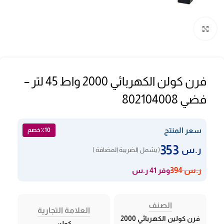
Click to enlarge
فرن كولن الكهربائي 2000 واط 45 لتر –
فضي 802104008
سعر المنتج
٪10 خصم
353
ر.س
( يشمل الضريبة المضافة )
وفر 41 ر.س
ر.س
394
الصنف
العلامة التجارية
فرن كولين الكهربائي 2000
كولن