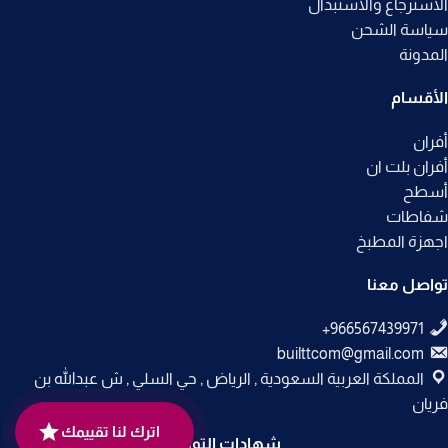
الاسترجاع والاستبدال
سياسة الشحن
المدونة
الأقسام
أفران
أفران بلت ان
أسطح
شفاطات
اجهزة المطبخ
تواصل معنا
builttcom@gmail.com
المملكة العربية السعودية , الرياض , حي السلي , ش عبدالله بن
فريان
اترك لنا تقييمك
شهادات التوثيق