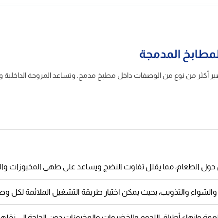
ز والشواء وتحضير أكثر من نوع من الوصفات داخل مطبخ مدمج. وتساعد المروحة الد
حول الطعام، مما يقلل تفاوت النضج ويساعد على طهي المخبوزات والصوا
والشواء والتذويب، بحيث يمكن اختيار طريقة التشغيل الملائمة لكل وص
 وإنهاء أطباق اللحوم والخضروات والمخبوزات دون الحاجة إلى نقلها إ