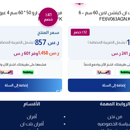
عامين
فرن كهربائي بلت ان كيتشن لاين 60 سم – 6
فرن كهربائ
٪41
RO-50LEFK
خصم
سعر المنتج
٪12 خصم
857
ر.س
( يشمل الضريبة المضافة )
( يشمل الضريبة المضافة
ر.س
1,458
ر.س
وفر 601 ر.س
 طريقتك، اشترِ الآن وادفع لاحقاً
قسّمها على طريقتك، اشترِ الآن واد
إضافة إلى السلة
إضافة إلى السلة
الروابط المهمة
الأقسام
من نحن
أفران
ياسة الخصوصيه
أفران بلت ان