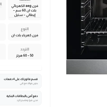
ال
فرن aeg الكهربائي
بلت ان 60 سم –
إيطالي – ستيل
النوع
فرن كهرباء بلت ان
التردد
50 – 60 هرتز
قسم فاتورتك على 4 دفعات
بدون فوائد مع تابي
دفع آمن بالبطاقات البنكية
مدى، فيزا، وماستركارد