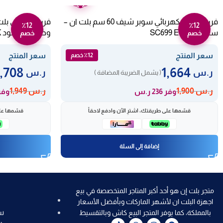
عامين
فرن ايطالي كهربائي سوبر شيف 60 سم بلت ان –
٪12
٪12
ستيل SC699 E11MM
وظائف – أسود FE6V063AGN.K
خصم
خصم
سعر المنتج
سعر المنتج
٪12 خصم
1,708
1,664
ر.س
ر.س
( يشمل الضريبة المضافة )
ر.س
1,900
ر.س
1,949
وفر 236 ر.س
وفر 241 
قسّمها على طريقتك، اشترِ الآن وادفع لاحقاً
قسّمها على
إضافة إلى السلة
متجر بلت إن هو أحد أكبر المتاجر المتخصصة في بيع
اجهزة البلت ان لأشهر الماركات وبأفضل الأسعار
س
بالمملكة، كما يوفر المتجر البيع كاش وبالتقسيط