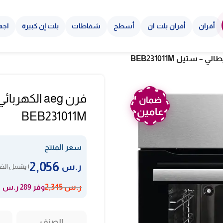
أفران
أفران بلت ان
أسطح
شفاطات
بلت إن كبيرة
اجه
ضمان
عامين
BEB231011M
سعر المنتج
2,056
ر.س
( يشمل الضر
وفر 289 ر.س
ر.س
2,345
الصنف