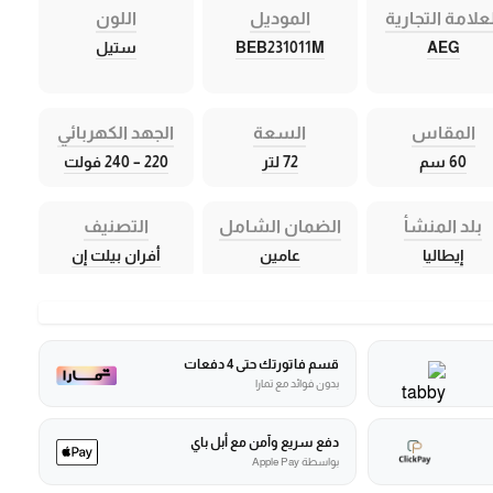
علامة التجارية
الموديل
اللون
AEG
BEB231011M
ستيل
المقاس
السعة
الجهد الكهربائي
60 سم
72 لتر
220 – 240 فولت
بلد المنشأ
الضمان الشامل
التصنيف
إيطاليا
عامين
أفران بيلت إن
قسم فاتورتك حتى 4 دفعات
بدون فوائد مع تمارا
دفع سريع وآمن مع أبل باي
بواسطة Apple Pay