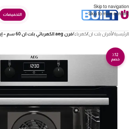
Skip to navigation
Skip to main content
التخفيضات
الرئيسية
/
أفران بلت ان
/
كهرباء
/
فرن aeg الكهربائي بلت ان 60 سم – إيطالي – ستيل BEB231011M
٪12
خصم