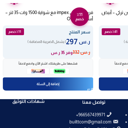
عامين
عامين
ي ارو 50 * 60 سم 4 عيون تركي – أبيض
فرن كهربائي impex مع شواية 1500 وات 35 لتر –
٪11
أسود Ov 2901
خصم
سعر المنتج
٪41 خصم
٪11 خصم
297
ر.س
 )
( يشمل الضريبة المضافة )
ر.س
332
وفر 35 ر.س
فع لاحقاً
قسّمها على طريقتك، اشترِ الآن وادفع لاحقاً
إضافة إلى السلة
شهادات التوثيق
تواصل معنا
builttcom@gmail.com