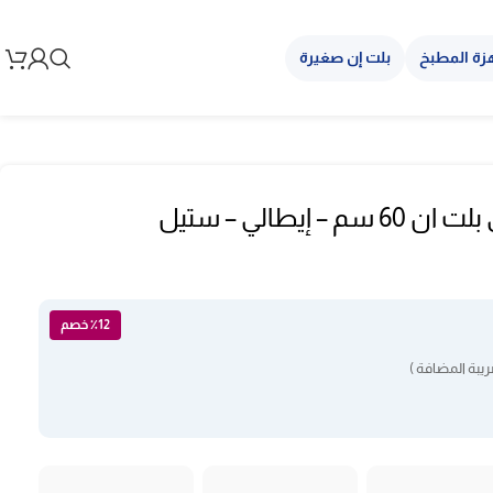
زة المطبخ
بلت إن صغيرة
فرن aeg الكهربائي بلت ان 60 سم – إيطالي – ستيل
٪12 خصم
يبة المضافة )