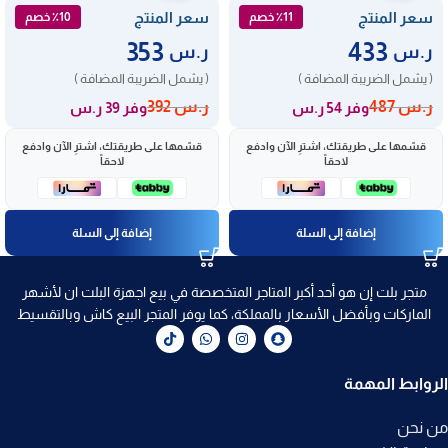
سعر المنتج
سعر المنتج
٪11 خصم
٪10 خصم
353
433
ر.س
ر.س
( يشمل الضريبة المضافة )
( يشمل الضريبة المضافة )
ر.س
487
ر.س
392
وفر 54 ر.س
وفر 39 ر.س
قسّمها على طريقتك، اشترِ الآن وادفع
قسّمها على طريقتك، اشترِ الآن وادفع
لاحقاً
لاحقاً
إضافة إلى السلة
إضافة إلى السلة
متجر بلت إن هو أحد أكبر المتاجر المتخصصة في بيع اجهزة البلت ان لأشهر
الماركات وبأفضل الأسعار بالمملكة، كما يوفر المتجر البيع كاش وبالتقسيط
الروابط المهمة
من نحن