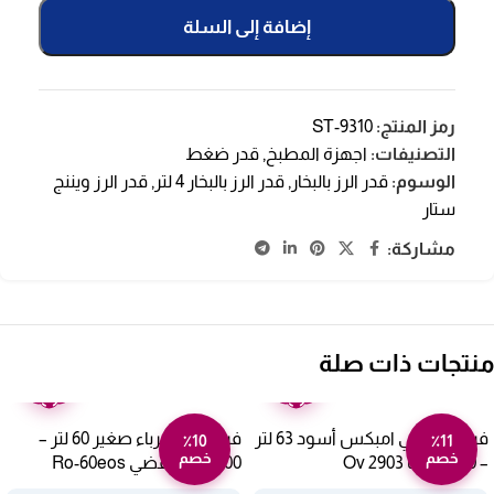
إضافة إلى السلة
رمز المنتج:
ST-9310
التصنيفات:
اجهزة المطبخ
,
قدر ضغط
الوسوم:
قدر الرز بالبخار
,
قدر الرز بالبخار 4 لتر
,
قدر الرز ويننج
ستار
مشاركة:
منتجات ذات صلة
ضمان
ضمان
عامين
عامين
فرن كهربائي امبكس أسود 63 لتر
فرن ارو كهرباء صغير 60 لتر –
٪10
٪11
خصم
خصم
– 2200 وات Ov 2903
2000 وات فضي Ro-60eos