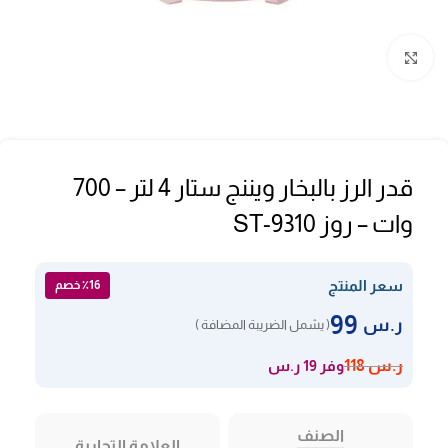
Click to enlarge
قدر الرز بالبخار ويننج ستار 4 لتر – 700
وات – روز ST-9310
سعر المنتج
٪16 خصم
99
ر.س
( يشمل الضريبة المضافة )
وفر 19 ر.س
ر.س
118
الصنف
العلامة التجارية