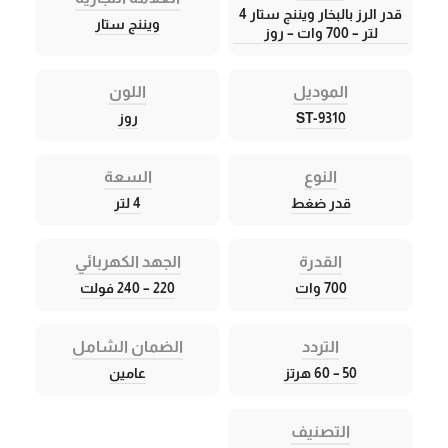
قدر الرز بالبخار ويننج ستار 4
ويننج ستار
لتر – 700 وات – روز
الموديل
اللون
ST-9310
روز
النوع
السعة
قدر ضغط
4 لتر
القدرة
الجهد الكهربائي
700 وات
220 – 240 فولت
التردد
الضمان الشامل
50 – 60 هرتز
عامين
التصنيف