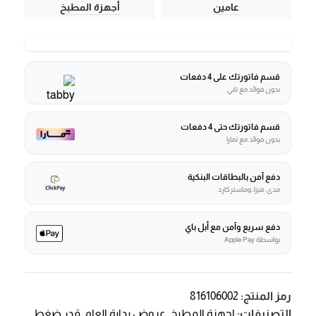
عامين
أجهزة المطبخ
قسم فاتورتك على 4 دفعات
بدون فوائد مع تابي
قسم فاتورتك حتى 4 دفعات
بدون فوائد مع تمارا
دفع آمن بالبطاقات البنكية
مدى، فيزا، وماستركارد
دفع سريع وآمن مع أبل باي
بواسطة Apple Pay
رمز المنتج:
816106002
التصنيفات:
اجهزة المطبخ
,
عروض بداية العام
,
قدر ضغط