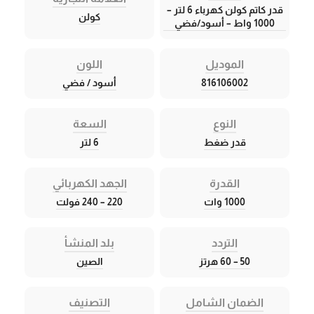
قدر كاتم كولن كهرباء 6 لتر –
كولن
1000 واط – أسود/فضي
الموديل
اللون
816106002
أسود / فضي
النوع
السعة
قدر ضغط
6 لتر
القدرة
الجهد الكهربائي
1000 وات
220 – 240 فولت
التردد
بلد المنشأ
50 – 60 هرتز
الصين
الضمان الشامل
التصنيف