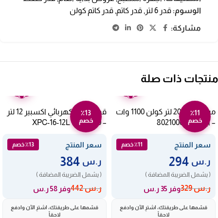
الوسوم:
قدر 6 لتر
,
قدر كاتم
,
قدر كاتم كولن
مشاركة:
منتجات ذات صلة
ضمان
ضمان
عامين
عامين
ميكروويف 20 لتر كولن 1100 وات
قدر ضغط كهربائي اكسبير 12 لتر
٪13
٪11
خصم
خصم
– أبيض 802100002
– 1600 وات XPC-16-12L
سعر المنتج
سعر المنتج
٪11 خصم
٪13 خصم
384
294
ر.س
ر.س
( يشمل الضريبة المضافة )
( يشمل الضريبة المضافة )
ر.س
329
ر.س
442
وفر 35 ر.س
وفر 58 ر.س
قسّمها على طريقتك، اشترِ الآن وادفع
قسّمها على طريقتك، اشترِ الآن وادفع
لاحقاً
لاحقاً