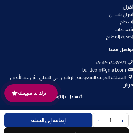
أفران
أفران بلت ان
أسطح
شفاطات
اجهزة المطبخ
تواصل معنا
builttcom@gmail.com
المملكة العربية السعودية , الرياض , حي السلي , ش عبدالله بن
فريان
اترك لنا تقييمك
شهادات التوثيق
جميع الحقوق محفوظة لـ
متجر بلت إن
© 2025.
-
+
إضافة إلى السلة
تم التطوير بواسطة
Code Times
.