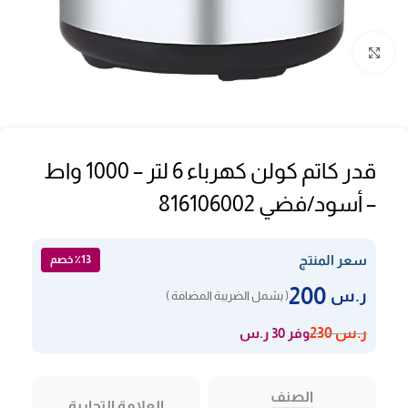
Click to enlarge
قدر كاتم كولن كهرباء 6 لتر – 1000 واط
– أسود/فضي 816106002
سعر المنتج
٪13 خصم
200
ر.س
( يشمل الضريبة المضافة )
وفر 30 ر.س
ر.س
230
الصنف
العلامة التجارية