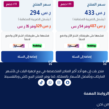
سعر المنتج
سعر المنتج
٪11 خصم
٪11 خصم
294
433
ر.س
ر.س
( يشمل الضريبة المضافة )
( يشمل الضريبة المضافة )
ر.س
487
ر.س
329
وفر 54 ر.س
وفر 35 ر.س
قسّمها على طريقتك، اشترِ الآن وادفع
قسّمها على طريقتك، اشترِ الآن وادفع
لاحقاً
لاحقاً
إضافة إلى السلة
إضافة إلى السلة
متجر بلت إن هو أحد أكبر المتاجر المتخصصة في بيع اجهزة البلت ان لأشهر
الماركات وبأفضل الأسعار بالمملكة، كما يوفر المتجر البيع كاش وبالتقسيط
الروابط المهمة
من نحن