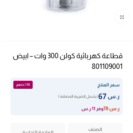
Click to enlarge
قطاعة كهربائية كولن 300 وات – ابيض
801109001
سعر المنتج
٪14 خصم
67
ر.س
( يشمل الضريبة المضافة )
وفر 11 ر.س
ر.س
78
الصنف
العلامة التجارية