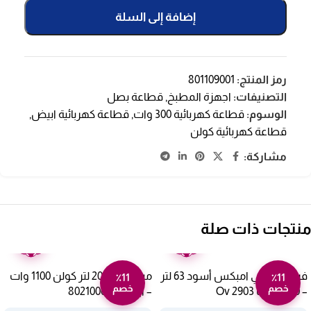
إضافة إلى السلة
رمز المنتج:
801109001
التصنيفات:
اجهزة المطبخ
,
قطاعة بصل
الوسوم:
قطاعة كهربائية 300 وات
,
قطاعة كهربائية ابيض
,
قطاعة كهربائية كولن
مشاركة:
منتجات ذات صلة
ضمان
ضمان
عامين
عامين
فرن كهربائي امبكس أسود 63 لتر
ميكروويف 20 لتر كولن 1100 وات
٪11
٪11
خصم
خصم
– 2200 وات Ov 2903
– أبيض 802100002