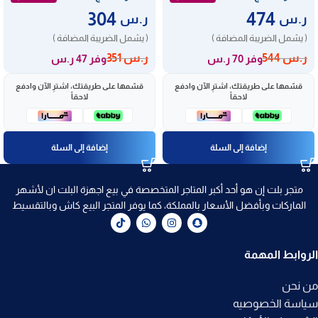
304
474
ر.س
ر.س
( يشمل الضريبة المضافة )
( يشمل الضريبة المضافة )
ر.س
544
ر.س
351
وفر 70 ر.س
وفر 47 ر.س
قسّمها على طريقتك، اشترِ الآن وادفع
قسّمها على طريقتك، اشترِ الآن وادفع
لاحقاً
لاحقاً
إضافة إلى السلة
إضافة إلى السلة
متجر بلت إن هو أحد أكبر المتاجر المتخصصة في بيع اجهزة البلت ان لأشهر
الماركات وبأفضل الأسعار بالمملكة، كما يوفر المتجر البيع كاش وبالتقسيط
الروابط المهمة
من نحن
سياسة الخصوصيه