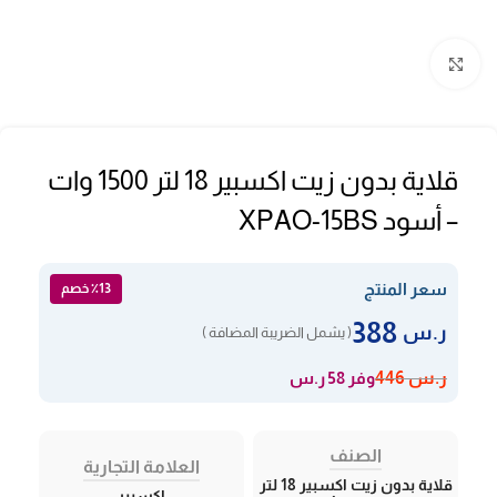
Click to enlarge
قلاية بدون زيت اكسبير 18 لتر 1500 وات
– أسود XPAO-15BS
سعر المنتج
٪13 خصم
388
ر.س
( يشمل الضريبة المضافة )
وفر 58 ر.س
ر.س
446
الصنف
العلامة التجارية
قلاية بدون زيت اكسبير 18 لتر
اكسبير