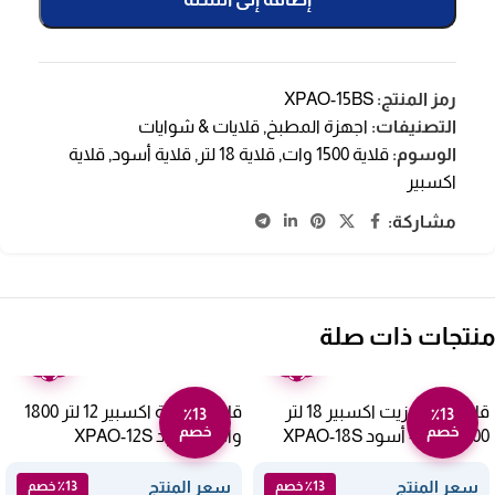
رمز المنتج:
XPAO-15BS
التصنيفات:
اجهزة المطبخ
,
قلايات & شوايات
الوسوم:
قلاية 1500 وات
,
قلاية 18 لتر
,
قلاية أسود
,
قلاية
اكسبير
مشاركة:
منتجات ذات صلة
ضمان
ضمان
عامين
عامين
قلاية بدون زيت اكسبير 18 لتر
قلاية هوائية اكسبير 12 لتر 1800
٪13
٪13
خصم
خصم
1800 وات – أسود XPAO-18S
وات – أسود XPAO-12S
سعر المنتج
سعر المنتج
٪13 خصم
٪13 خصم