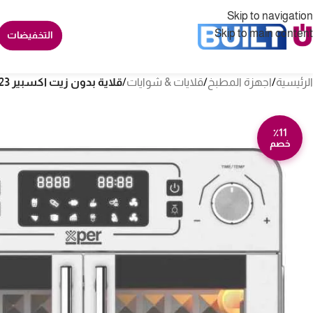
Skip to navigation
Skip to main content
التخفيضات
الرئيسية
/
اجهزة المطبخ
/
قلايات & شوايات
/
قلاية بدون زيت اكسبير 23 لتر 1700 وات – ستيل XPAO-9050S
٪11
خصم