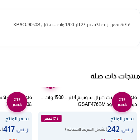
قلاية بدون زيت اكسبير 23 لتر 1700 وات – ستيل XPAO-9050S
منتجات ذات صلة
ضمان
عامين
قلاية بدون زيت جنرال سوبريم 4 لتر – 1500 وات –
٪13
٪13
ديجيتال – أسود GSAF476BM
XPAFG-708
خصم
خصم
سعر المنتج
سعر المنتج
٪13 خصم
417
242
ر.س
ر.س
( يشمل الضريبة المضافة )
( 