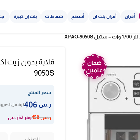
أفران
أفران بلت ان
أسطح
شفاطات
بلت إن كبيرة
اجه
ضمان
عامين
9050S
سعر المنتج
406
ر.س
( يشمل الضريبة
وفر 52 ر.س
ر.س
458
الصنف