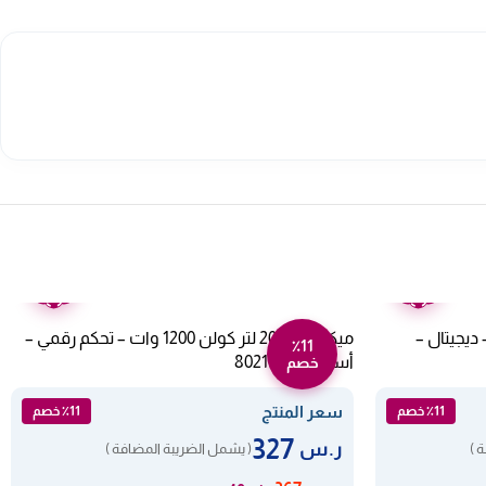
ضمان
ضمان
عامين
عامين
كولن 1200 وات – ديجيتال –
ميكروويف 20 لتر كولن 1200 وات – تحكم رقمي –
٪11
أسود 802100003
خصم
سعر المنتج
٪11 خصم
٪11 خصم
327
ر.س
 )
( يشمل الضريبة المضافة )