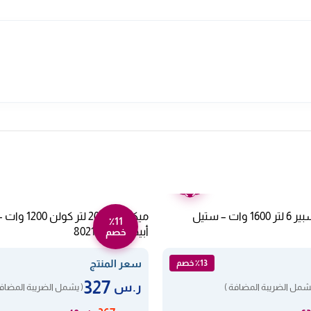
ضمان
عامين
قلاية هوائية اكسبير 6 لتر 1600 وات – ستيل
ميكروويف 20 لتر 
٪11
أبيض 802100001
خصم
سعر المنتج
٪13 خصم
327
ر.س
يشمل الضريبة المضافة )
( يشمل الضريبة المضافة