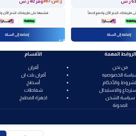
ر.س
367
وفر 40 ر.س
 طريقتك، اشترِ الآن وادفع لاحقاً
قسّمها على طريقتك، اشترِ الآن واد
إضافة إلى السلة
إضافة إلى السلة
الروابط المهمة
الأقسام
من نحن
أفران
ياسة الخصوصيه
أفران بلت ان
لشروط والأحكام
أسطح
سترجاع والاستبدال
شفاطات
سياسة الشحن
اجهزة المطبخ
المدونة