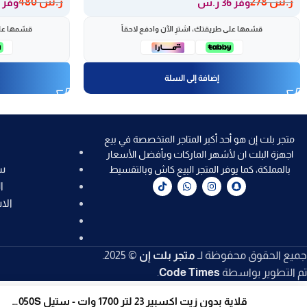
ر.س
278
ر.س
480
وفر 36 ر.س
وفر 63 ر.س
قسّمها على طريقتك، اشترِ الآن وادفع لاحقاً
قسّمها على
إضافة إلى السلة
متجر بلت إن هو أحد أكبر المتاجر المتخصصة في بيع
اجهزة البلت ان لأشهر الماركات وبأفضل الأسعار
س
بالمملكة، كما يوفر المتجر البيع كاش وبالتقسيط
ا
الا
جميع الحقوق محفوظة لـ
متجر بلت إن
© 2025.
تم التطوير بواسطة
Code Times
.
قلاية بدون زيت اكسبير 23 لتر 1700 وات - ستيل XPAO-9050S