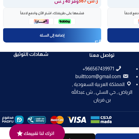
ر.س
367
وفر 40 ر.س
فع لاحقاً
قسّمها على طريقتك، اشترِ الآن وادفع لاحقاً
إضافة إلى السلة
شهادات التوثيق
تواصل معنا
builttcom@gmail.com
المملكة العربية السعودية ,
الرياض , حي السلي , ش عبدالله
بن فريان
اترك لنا تقييمك