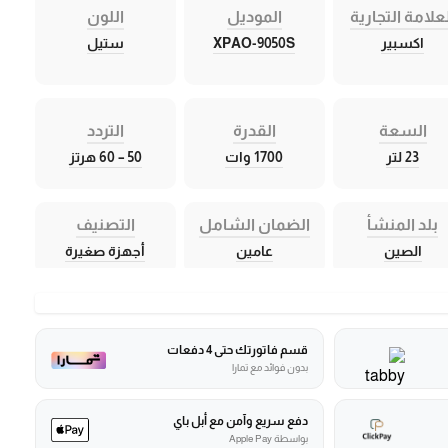
علامة التجارية
الموديل
اللون
اكسبير
XPAO-9050S
ستيل
السعة
القدرة
التردد
23 لتر
1700 وات
50 – 60 هرتز
بلد المنشأ
الضمان الشامل
التصنيف
الصين
عامين
أجهزة صغيرة
قسم فاتورتك حتى 4 دفعات
بدون فوائد مع تمارا
دفع سريع وآمن مع أبل باي
بواسطة Apple Pay