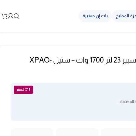
زة المطبخ
بلت إن صغيرة
قلاية بدون زيت اكسبير 23 لتر 1700 وات – ستيل XPAO-
٪11 خصم
 المضافة )