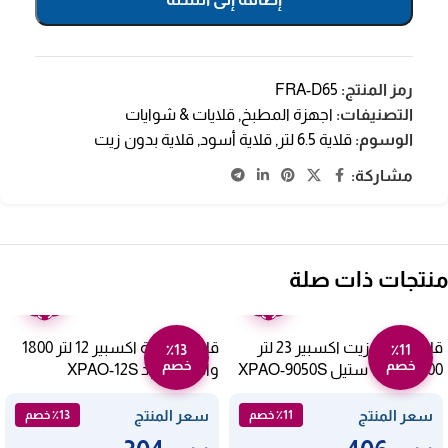
رمز المنتج:
FRA-D65
التصنيفات:
اجهزة المطبخ
,
قلايات & شوايات
الوسوم:
قلاية 6.5 لتر
,
قلاية أسود
,
قلاية بدون زيت
مشاركة:
منتجات ذات صلة
ضمان
ضمان
عامين
عامين
قلاية بدون زيت اكسبير 23 لتر
قلاية هوائية اكسبير 12 لتر 1800
٪13
٪11
خصم
خصم
1700 وات – ستيل XPAO-9050S
وات – أسود XPAO-12S
سعر المنتج
سعر المنتج
٪11 خصم
٪13 خصم