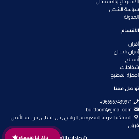
الاسترجاع والاستبدال
سياسة الشحن
المدونة
الأقسام
أفران
أفران بلت ان
أسطح
شفاطات
اجهزة المطبخ
تواصل معنا
builttcom@gmail.com
المملكة العربية السعودية , الرياض , حي السلي , ش عبدالله بن
فريان
اترك لنا تقييمك
شهادات التوثيق