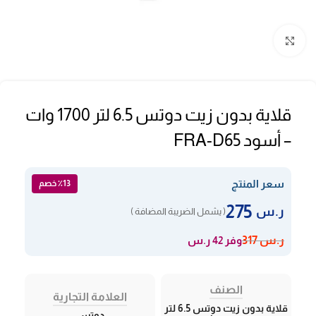
Click to enlarge
قلاية بدون زيت دوتس 6.5 لتر 1700 وات
– أسود FRA-D65
سعر المنتج
٪13 خصم
275
ر.س
( يشمل الضريبة المضافة )
وفر 42 ر.س
ر.س
317
الصنف
العلامة التجارية
قلاية بدون زيت دوتس 6.5 لتر
دوتس