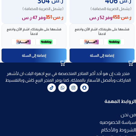
304
406
ر.س
ر.س
( يشمل الضريبة المضافة )
( يشمل الضريبة المضافة )
ر.س
458
ر.س
351
وفر 52 ر.س
وفر 47 ر.س
قسّمها على طريقتك، اشترِ الآن وادفع
قسّمها على طريقتك، اشترِ الآن وادفع
لاحقاً
لاحقاً
إضافة إلى السلة
إضافة إلى السلة
متجر بلت إن هو أحد أكبر المتاجر المتخصصة في بيع اجهزة البلت ان لأشهر
الماركات وبأفضل الأسعار بالمملكة، كما يوفر المتجر البيع كاش وبالتقسيط
الروابط المهمة
من نحن
سياسة الخصوصيه
الشروط والأحكام