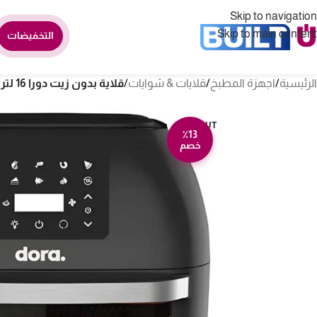
Skip to navigation
Skip to main content
التخفيضات
الرئيسية
/
اجهزة المطبخ
/
قلايات & شوايات
/
قلاية بدون زيت دورا 16 لتر 1800 وات – وفرن متعددة الوظائف DMCE1
SOLD OUT
٪13
خصم