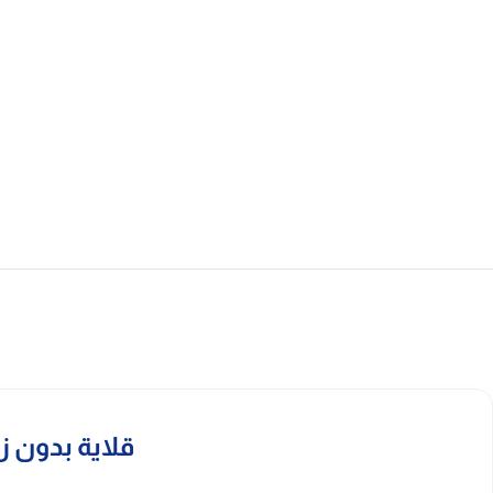
قلاية بدون زيت دورا 16 لتر 1800 وات – 