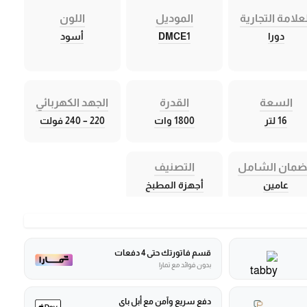
علامة التجارية
الموديل
اللون
دورا
DMCE1
أسود
السعة
القدرة
الجهد الكهربائي
16 لتر
1800 وات
220 – 240 فولت
ضمان الشامل
التصنيف
عامين
أجهزة المطبخ
قسم فاتورتك حتى 4 دفعات
بدون فوائد مع تمارا
دفع سريع وآمن مع أبل باي