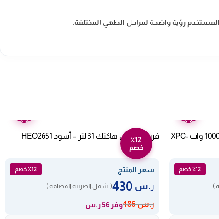
ح المستخدم رؤية واضحة لمراحل الطهي المختلفة.
ضمان
ضمان
عامين
عامين
قدر ضغط كهربائي اكسبير 6 لتر – 1000 وات XPC-
فرن كهربائي هاكتك 31 لتر – أسود HEO2651
٪12
خصم
سعر المنتج
٪12 خصم
٪12 خصم
430
ر.س
 )
( يشمل الضريبة المضافة )
ر.س
486
وفر 56 ر.س