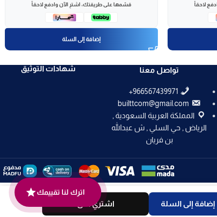
فع لاحقاً
قسّمها على طريقتك، اشترِ الآن وادفع لاحقاً
إضافة إلى السلة
شهادات التوثيق
تواصل معنا
builttcom@gmail.com
المملكة العربية السعودية ,
الرياض , حي السلي , ش عبدالله
بن فريان
اترك لنا تقييمك
إضافة إلى السلة
اشتري الان