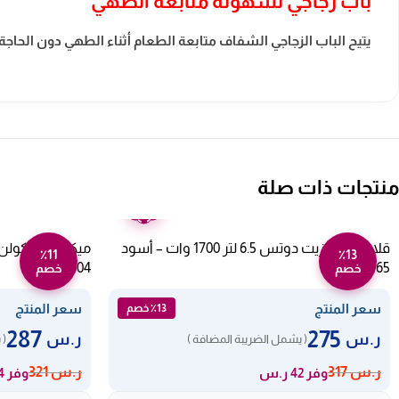
باب زجاجي لسهولة متابعة الطهي
يتيح الباب الزجاجي الشفاف متابعة الطعام أثناء الطهي دون الحاجة 
منتجات ذات صلة
ضمان
عامين
قلاية بدون زيت دوتس 6.5 لتر 1700 وات – أسود
٪11
٪13
802100004
FRA-D65
خصم
خصم
سعر المنتج
سعر المنتج
٪13 خصم
287
275
ر.س
ر.س
( يشمل الضريبة المضافة )
( 
ر.س
317
ر.س
321
وفر 42 ر.س
وفر 34 ر.س