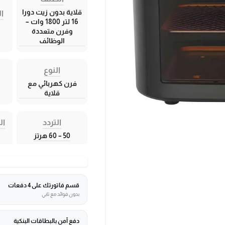
قلاية بدون زيت دورا
ال
16 لتر 1800 وات –
وفرن متعددة
الوظائف
النوع
فرن كهربائي مع
قلاية
التردد
ال
50 – 60 هرتز
قسم فاتورتك على 4 دفعات
بدون فوائد مع تابي
دفع آمن بالبطاقات البنكية