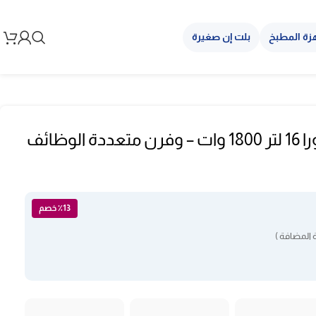
زة المطبخ
بلت إن صغيرة
قلاية بدون زيت دورا 16 لتر 1800 وات – وفرن متعددة الوظائف
٪13 خصم
 المضافة )