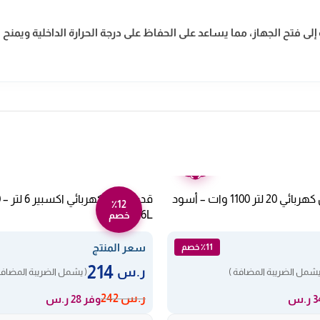
إلى فتح الجهاز، مما يساعد على الحفاظ على درجة الحرارة الداخلية ويمن
ضمان
عامين
ميكروويف كولن كهربائي 20 لتر 1100 وات – أسود
٪12
1100-206L
خصم
سعر المنتج
٪11 خصم
214
ر.س
يشمل الضريبة المضافة )
( يشمل الضريبة المضافة
ر.س
242
وفر 28 ر.س