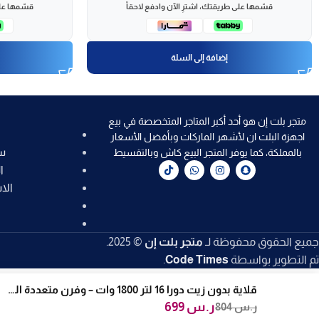
قسّمها على طريقتك، اشترِ الآن وادفع لاحقاً
قسّمها على
إضافة إلى السلة
متجر بلت إن هو أحد أكبر المتاجر المتخصصة في بيع
اجهزة البلت ان لأشهر الماركات وبأفضل الأسعار
س
بالمملكة، كما يوفر المتجر البيع كاش وبالتقسيط
ا
الا
جميع الحقوق محفوظة لـ
متجر بلت إن
© 2025.
تم التطوير بواسطة
Code Times
.
قلاية بدون زيت دورا 16 لتر 1800 وات – وفرن متعددة الوظائف DMCE1
ر.س
699
ر.س
804