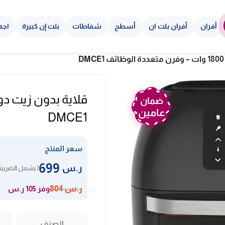
أفران
أفران بلت ان
أسطح
شفاطات
بلت إن كبيرة
اجه
ضمان
عامين
DMCE1
سعر المنتج
699
ر.س
( يشمل الضريبة
وفر 105 ر.س
ر.س
804
الصنف