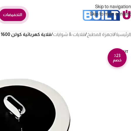
Skip to navigation
Skip to main content
التخفيضات
الرئيسية
/
اجهزة المطبخ
/
قلايات & شوايات
/
قلاية كهربائية كولن 1600 وات 4 لتر متعددة الوظائف – أبيض 816107001
SOLD OUT
٪23
خصم