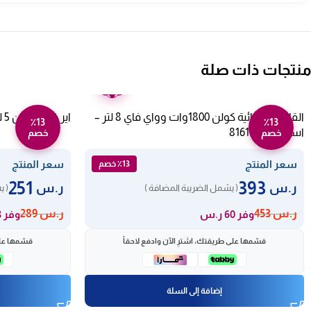
منتجات ذات صلة
ضمان
عامين
القلاية الهوائية كولن 1800وات وواي فاي 8 لتر –
اير فراير كولن 5 لتر 1500 وات – أسود 816102019
٪13
٪13
اسود 816102022
خصم
خصم
سعر المنتج
سعر المنتج
٪13 خصم
251
393
ر.س
ر.س
( يشمل الضريبة المضافة )
( ي
ر.س
453
ر.س
289
وفر 60 ر.س
وفر 38 ر.س
قسّمها على طريقتك، اشترِ الآن وادفع لاحقاً
قسّمها على
إضافة إلى السلة