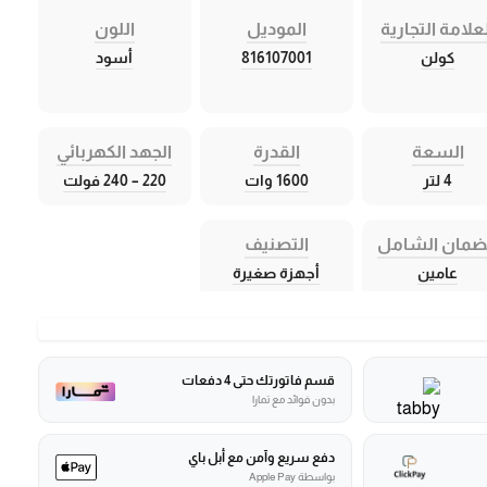
علامة التجارية
الموديل
اللون
كولن
816107001
أسود
السعة
القدرة
الجهد الكهربائي
4 لتر
1600 وات
220 – 240 فولت
ضمان الشامل
التصنيف
عامين
أجهزة صغيرة
قسم فاتورتك حتى 4 دفعات
بدون فوائد مع تمارا
دفع سريع وآمن مع أبل باي
بواسطة Apple Pay