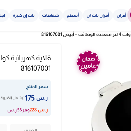
أفران
أفران بلت ان
أسطح
شفاطات
بلت إن كبيرة
اجه
ضمان
عامين
816107001
سعر المنتج
175
ر.س
( يشمل الضريبة 
وفر 53 ر.س
ر.س
228
الصنف