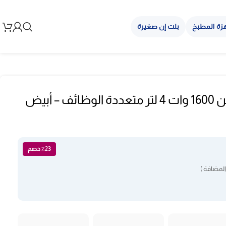
زة المطبخ
بلت إن صغيرة
قلاية كهربائية كولن 1600 وات 4 لتر متعددة الوظائف – أبيض
٪23 خصم
المضافة )