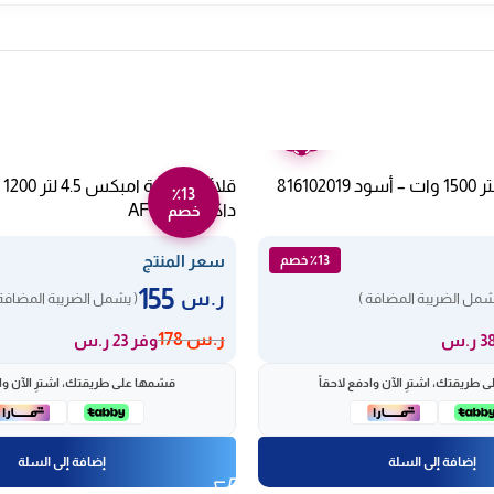
ضمان
عامين
قل
٪13
داكن AF4305A
خصم
سعر المنتج
٪13 خصم
155
ر.س
شمل الضريبة المضافة )
( يشمل الضريبة المضافة 
ر.س
178
وفر 23 ر.س
 طريقتك، اشترِ الآن وادفع لاحقاً
قسّمها على طريقتك، اشترِ الآن واد
إضافة إلى السلة
إضافة إلى السلة