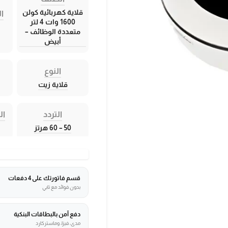
قلاية كهربائية كولن
ال
1600 وات 4 لتر
متعددة الوظائف –
أبيض
النوع
قلاية زيت
التردد
ال
50 – 60 هرتز
قسم فاتورتك على 4 دفعات
بدون فوائد مع تابي
دفع آمن بالبطاقات البنكية
مدى، فيزا، وماستركارد