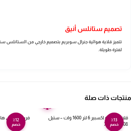
تصميم ستانلس أنيق
تتميز قلاية هوائية جنرال سوبريم بتصميم خارجي من الستانلس ستيل 
لفترة طويلة.
منتجات ذات صلة
ضمان
عامين
قلاية هوائية اكسبير 6 لتر 1600 وات – ستيل
فرن كهربائي هاكتك 31 لتر – أسو
٪12
٪13
XPAFG-708
خصم
خصم