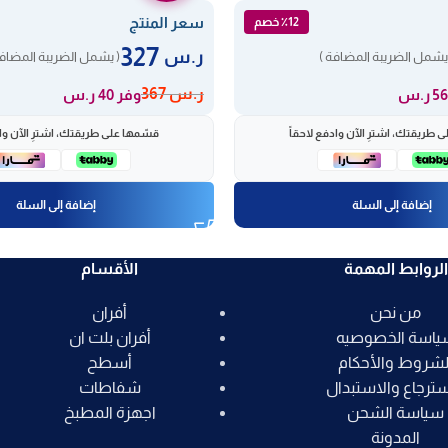
سعر المنتج
٪12 خصم
327
ر.س
يشمل الضريبة المضافة )
( يشمل الضريبة المضافة
ر.س
367
وفر 40 ر.س
 طريقتك، اشترِ الآن وادفع لاحقاً
قسّمها على طريقتك، اشترِ الآن واد
إضافة إلى السلة
إضافة إلى السلة
الروابط المهمة
الأقسام
من نحن
أفران
ياسة الخصوصيه
أفران بلت ان
لشروط والأحكام
أسطح
سترجاع والاستبدال
شفاطات
سياسة الشحن
اجهزة المطبخ
المدونة