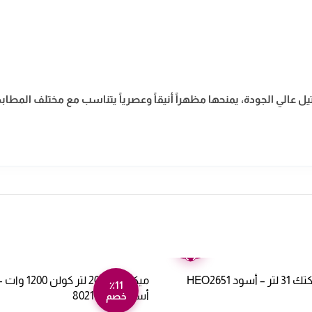
عالي الجودة، يمنحها مظهراً أنيقاً وعصرياً يتناسب مع مختلف المطابخ، 
ضمان
عامين
د HEO2651
ميكروويف 20 ل
٪11
أسود 802100003
خصم