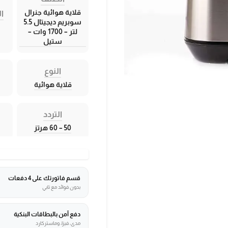
قلاية هوائية جنرال
ال
سوبريم ديجيتال 5.5
لتر – 1700 وات –
ستيل
النوع
قلاية هوائية
التردد
50 – 60 هرتز
قسم فاتورتك على 4 دفعات
بدون فوائد مع تابي
دفع آمن بالبطاقات البنكية
مدى، فيزا، وماستركارد