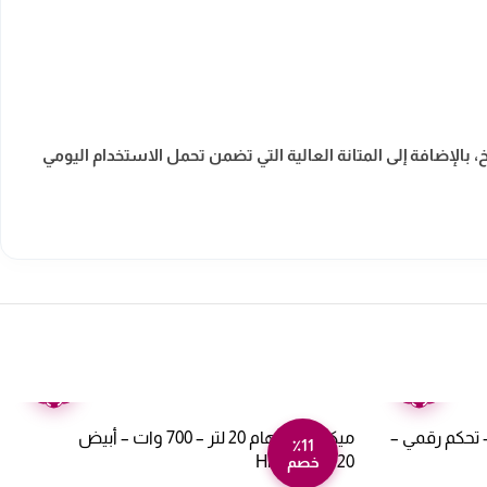
بالإضافة إلى المتانة العالية التي تضمن تحمل الاستخدام اليومي
ضمان
ضمان
عامين
عامين
تر كولن 1200 وات – تحكم رقمي –
ميكروويف هام 20 لتر – 700 وات – أبيض
٪11
Hm20wmw20
خصم