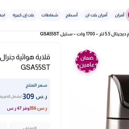
أفران
أفران بلت ان
أسطح
شفاطات
بلت إن كبيرة
اجه
وات – ستيل GSA55ST
ضمان
عامين
GSA55ST
سعر المنتج
309
ر.س
( يشمل الضريبة
وفر 47 ر.س
ر.س
356
الصنف