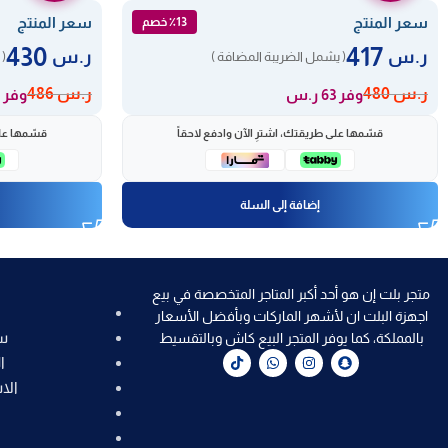
سعر المنتج
سعر المنتج
٪13 خصم
430
417
ر.س
ر.س
( يشمل الضريبة المضافة )
( 
ر.س
480
ر.س
486
وفر 63 ر.س
وفر 56 ر.س
قسّمها على طريقتك، اشترِ الآن وادفع لاحقاً
قسّمها على
إضافة إلى السلة
متجر بلت إن هو أحد أكبر المتاجر المتخصصة في بيع
اجهزة البلت ان لأشهر الماركات وبأفضل الأسعار
س
بالمملكة، كما يوفر المتجر البيع كاش وبالتقسيط
ا
الا