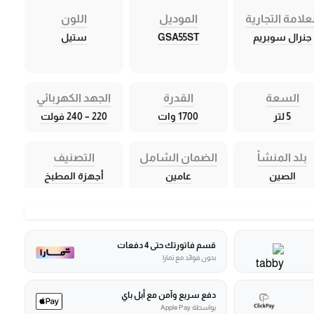
علامة التجارية
الموديل
اللون
جنرال سوبريم
GSA55ST
ستيل
السعة
القدرة
الجهد الكهربائي
5 لتر
1700 وات
220 – 240 فولت
بلد المنشأ
الضمان الشامل
التصنيف
الصين
عامين
أجهزة المطبخ
قسم فاتورتك حتى 4 دفعات
بدون فوائد مع تمارا
دفع سريع وآمن مع أبل باي
بواسطة Apple Pay