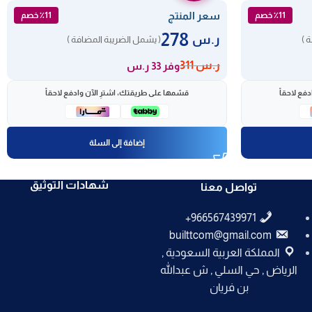
سعر المنتج
٪11 خصم
٪11 خصم
278
ر.س
 )
( يشمل الضريبة المضافة )
ر.س
311
وفر 33 ر.س
فع لاحقاً
قسّمها على طريقتك، اشترِ الآن وادفع لاحقاً
إضافة إلى السلة
شهادات التوثيق
تواصل معنا
builttcom@gmail.com
المملكة العربية السعودية ,
الرياض , حي السلي , ش عبدالله
بن فريان