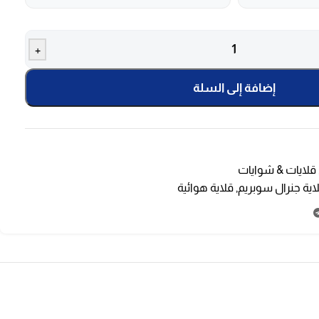
+
إضافة إلى السلة
قلايات & شوايات
اية جنرال سوبريم
,
قلاية هوائية