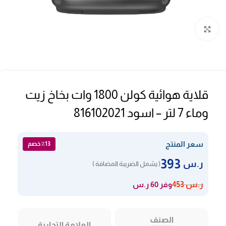
Click to enlarge
قلاية هوائية كولن 1800 وات بخاخ زيت
وماء 7 لتر – اسود 816102021
سعر المنتج
٪13 خصم
393
ر.س
( يشمل الضريبة المضافة )
وفر 60 ر.س
ر.س
453
الصنف
العلامة التجارية