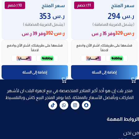
سعر المنتج
سعر المنتج
٪11 خصم
٪10 خصم
353
294
ر.س
ر.س
( يشمل الضريبة المضافة )
( يشمل الضريبة المضافة )
ر.س
329
ر.س
392
وفر 35 ر.س
وفر 39 ر.س
قسّمها على طريقتك، اشترِ الآن وادفع
قسّمها على طريقتك، اشترِ الآن وادفع
لاحقاً
لاحقاً
إضافة إلى السلة
إضافة إلى السلة
متجر بلت إن هو أحد أكبر المتاجر المتخصصة في بيع اجهزة البلت ان لأشهر
الماركات وبأفضل الأسعار بالمملكة، كما يوفر المتجر البيع كاش وبالتقسيط
الروابط المهمة
من نحن