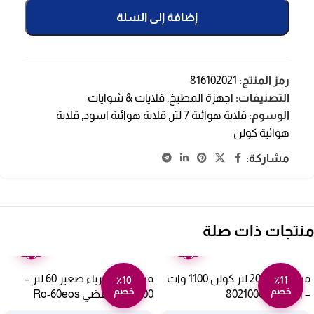
إضافة إلى السلة
رمز المنتج:
816102021
التصنيفات:
اجهزة المطبخ
,
قلايات & شوايات
الوسوم:
قلاية هوائية 7 لتر
,
قلاية هوائية اسود
,
قلاية
هوائية كولن
مشاركة:
منتجات ذات صلة
ضمان
ضمان
عامين
عامين
ميكروويف 20 لتر كولن 1100 وات
فرن ارو كهرباء صغير 60 لتر –
٪10
٪11
خصم
خصم
– أبيض 802100002
2000 وات فضي Ro-60eos