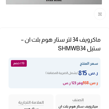
Click to enlarge
ماكرويف 34 لتر ستار هوم بلت ان –
ستيل SHMWB34
سعر المنتج
٪13 خصم
815
ر.س
( يشمل الضريبة المضافة )
وفر 123 ر.س
ر.س
938
الصنف
العلامة التجارية
ميكرويف ستار هوم بلت ان
ستار هوم