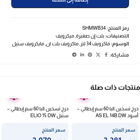
رمز المنتج:
SHMWB34
التصنيفات:
بلت إن صغيرة
,
ميكرويف
الوسوم:
ماكرويف 34 لتر
,
ماكرويف بلت ان
,
مايكرويف ستيل
مشاركة:
منتجات ذات صلة
ضمان
ضمان
عامين
عامين
درج تسخين البا 60 سم إيطالي –
درج تسخين البا 60 سم إيطالي –
أسود AS EL 14B DW
ستيل ELIO 15 DW
سعر المنتج
سعر المنتج