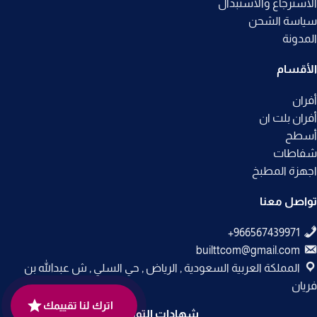
الاسترجاع والاستبدال
سياسة الشحن
المدونة
الأقسام
أفران
أفران بلت ان
أسطح
شفاطات
اجهزة المطبخ
تواصل معنا
builttcom@gmail.com
المملكة العربية السعودية , الرياض , حي السلي , ش عبدالله بن
فريان
اترك لنا تقييمك
شهادات التوثيق