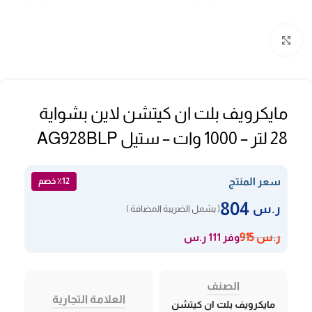
Click to enlarge
مايكرويف بلت ان كيتشن لاين بشواية
28 لتر – 1000 وات – ستيل AG928BLP
سعر المنتج
٪12 خصم
804
ر.س
( يشمل الضريبة المضافة )
وفر 111 ر.س
ر.س
915
الصنف
العلامة التجارية
مايكرويف بلت ان كيتشن