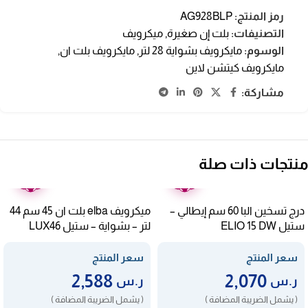
رمز المنتج:
AG928BLP
التصنيفات:
بلت إن صغيرة
,
ميكرويف
الوسوم:
مايكرويف بشواية 28 لتر
,
مايكرويف بلت ان
,
مايكرويف كيتشن لاين
مشاركة:
منتجات ذات صلة
ضمان
ضمان
عامين
عامين
درج تسخين البا 60 سم إيطالي –
ميكرويف elba بلت ان 45 سم 44
ستيل ELIO 15 DW
لتر – بشواية – ستيل LUX46
سعر المنتج
سعر المنتج
2,588
2,070
ر.س
ر.س
( يشمل الضريبة المضافة )
( يشمل الضريبة المضافة )