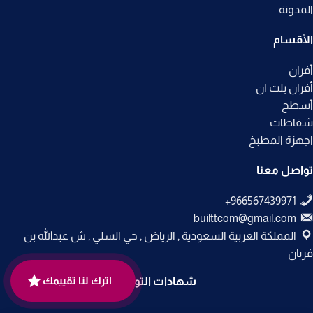
المدونة
الأقسام
أفران
أفران بلت ان
أسطح
شفاطات
اجهزة المطبخ
تواصل معنا
builttcom@gmail.com
المملكة العربية السعودية , الرياض , حي السلي , ش عبدالله بن
فريان
اترك لنا تقييمك
شهادات التوثيق