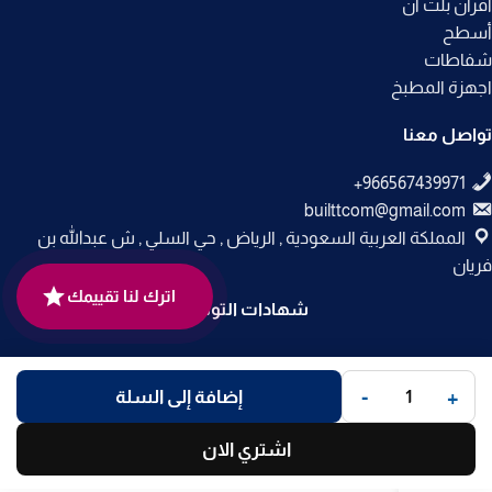
أفران بلت ان
أسطح
شفاطات
اجهزة المطبخ
تواصل معنا
builttcom@gmail.com
المملكة العربية السعودية , الرياض , حي السلي , ش عبدالله بن
فريان
اترك لنا تقييمك
شهادات التوثيق
جميع الحقوق محفوظة لـ
متجر بلت إن
© 2025.
-
+
إضافة إلى السلة
تم التطوير بواسطة
Code Times
.
اشتري الان