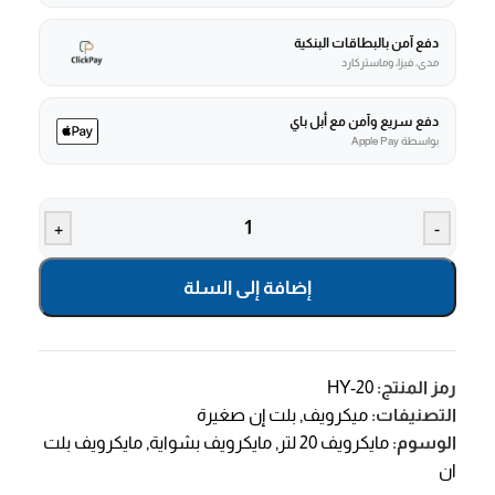
دفع آمن بالبطاقات البنكية
مدى، فيزا، وماستركارد
دفع سريع وآمن مع أبل باي
بواسطة Apple Pay
+
-
إضافة إلى السلة
رمز المنتج:
HY-20
التصنيفات:
ميكرويف
,
بلت إن صغيرة
الوسوم:
مايكرويف 20 لتر
,
مايكرويف بشواية
,
مايكرويف بلت
ان