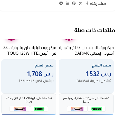
مشاركة:
منتجات ذات صلة
ضمان
ضمان
عامين
عامين
ميكرويف البا بلت ان 25 لتر بشواية
ميكرويف البا بلت ان بشواية – 28
أسود – إيطالي DARK46
لتر – أبيض TOUCH28WHITE
سعر المنتج
سعر المنتج
1,708
1,532
ر.س
ر.س
( يشمل الضريبة المضافة )
( يشمل الضريبة المضافة )
قسّمها على طريقتك، اشترِ الآن وادفع
قسّمها على طريقتك، اشترِ الآن وادفع
لاحقاً
لاحقاً