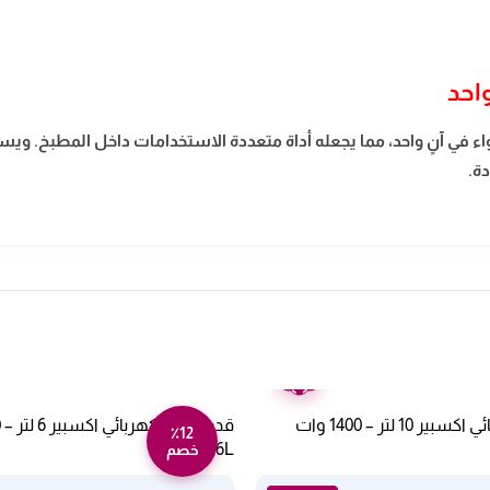
احد
هي والشواء في آنٍ واحد، مما يجعله أداة متعددة الاستخدامات داخل المطبخ.
ة.
ضمان
عامين
قدر ضغط كهربائي اكسبير 10 لتر – 1400 وات
٪12
1100-206L
خصم