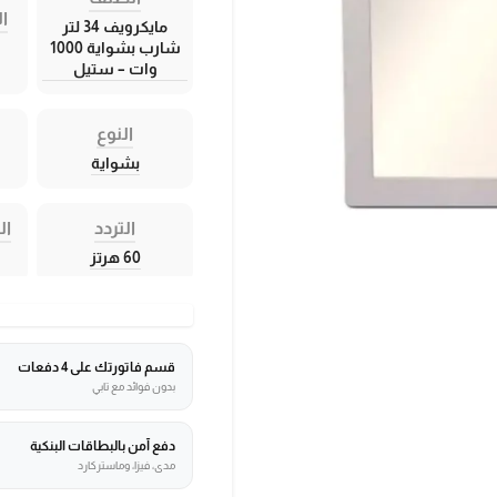
ال
مايكرويف 34 لتر
شارب بشواية 1000
وات – ستيل
النوع
بشواية
التردد
ال
60 هرتز
قسم فاتورتك على 4 دفعات
بدون فوائد مع تابي
دفع آمن بالبطاقات البنكية
مدى، فيزا، وماستركارد