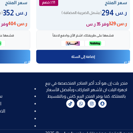
سعر المنتج
سعر المنتج
٪11 خصم
352
294
ر.س
ر.س
( يشمل الضريبة المضافة )
( 
ر.س
329
ر.س
404
وفر 35 ر.س
وفر 52 ر.س
قسّمها على طريقتك، اشترِ الآن وادفع لاحقاً
قسّمها على
إضافة إلى السلة
متجر بلت إن هو أحد أكبر المتاجر المتخصصة في بيع
اجهزة البلت ان لأشهر الماركات وبأفضل الأسعار
س
بالمملكة، كما يوفر المتجر البيع كاش وبالتقسيط
ا
الا