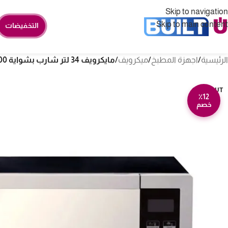
Skip to navigation
Skip to main content
التخفيضات
الرئيسية
/
اجهزة المطبخ
/
ميكرويف
/
مايكرويف 34 لتر شارب بشواية 1000 وات – ستيل R-77AS(ST)
SOLD OUT
٪12
خصم