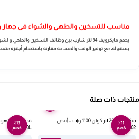
مناسب للتسخين والطهي والشواء في جهاز و
يجمع مايكرويف 34 لتر شارب بين وظائف التسخين والط
بسهولة، مع توفير الوقت والمساحة مقارنة باستخدام أجهزة متعدد
منتجات ذات صلة
ضمان
عامين
ميكروويف 20 لتر كولن 1100 وات – أبيض
٪13
٪11
XPC-14-10L
802100002
خصم
خصم