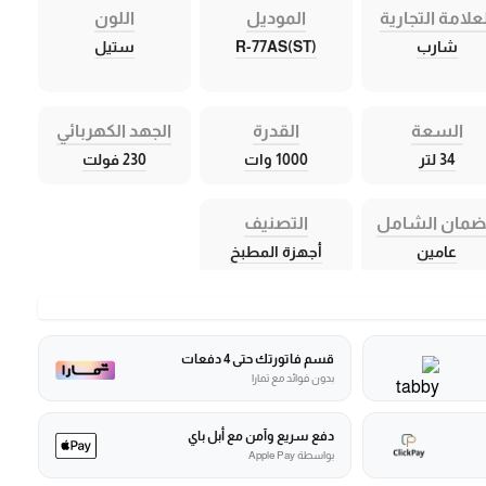
علامة التجارية
الموديل
اللون
شارب
R-77AS(ST)
ستيل
السعة
القدرة
الجهد الكهربائي
34 لتر
1000 وات
230 فولت
ضمان الشامل
التصنيف
عامين
أجهزة المطبخ
قسم فاتورتك حتى 4 دفعات
بدون فوائد مع تمارا
دفع سريع وآمن مع أبل باي
بواسطة Apple Pay