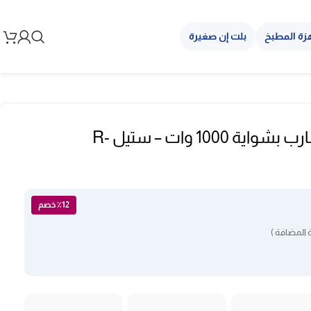
زة المطبخ
بلت إن صغيرة
مايكرويف 34 لتر شارب بشواية 1000 وات – ستيل R-
٪12 خصم
 المضافة )