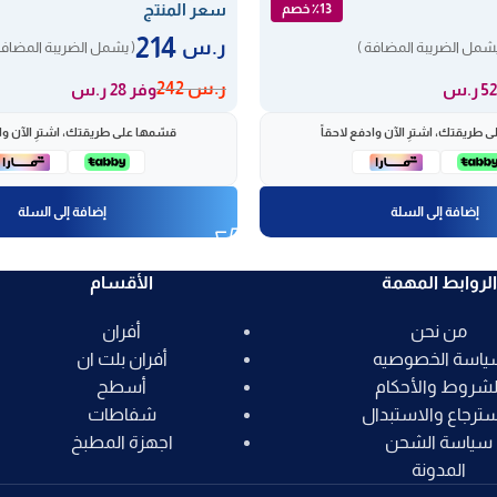
سعر المنتج
٪13 خصم
214
ر.س
يشمل الضريبة المضافة )
( يشمل الضريبة المضافة
ر.س
242
وفر 28 ر.س
 طريقتك، اشترِ الآن وادفع لاحقاً
قسّمها على طريقتك، اشترِ الآن واد
إضافة إلى السلة
إضافة إلى السلة
الروابط المهمة
الأقسام
من نحن
أفران
ياسة الخصوصيه
أفران بلت ان
لشروط والأحكام
أسطح
سترجاع والاستبدال
شفاطات
سياسة الشحن
اجهزة المطبخ
المدونة