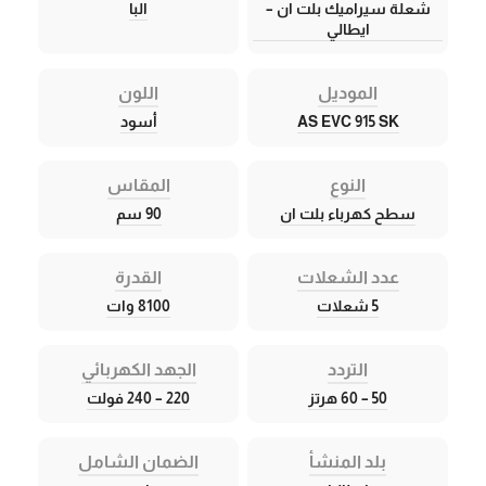
شعلة سيراميك بلت ان –
البا
ايطالي
الموديل
اللون
AS EVC 915 SK
أسود
النوع
المقاس
سطح كهرباء بلت ان
90 سم
عدد الشعلات
القدرة
5 شعلات
8100 وات
التردد
الجهد الكهربائي
50 – 60 هرتز
220 – 240 فولت
بلد المنشأ
الضمان الشامل