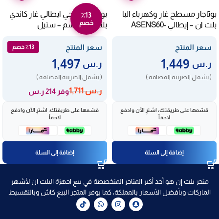
بوتاجاز مسطح غاز وكهرباء البا
بوتجاز سطحي ايطالي غاز كاندي
٪13
خصم
بلت ان – إيطالي ASENS60-
بلت ان 90 سم – ستيل
CHG938WPX SASO
310XD
سعر المنتج
سعر المنتج
٪13 خصم
1,497
1,449
ر.س
ر.س
( يشمل الضريبة المضافة )
( يشمل الضريبة المضافة )
ر.س
1,711
وفر 214 ر.س
قسّمها على طريقتك، اشترِ الآن وادفع
قسّمها على طريقتك، اشترِ الآن وادفع
لاحقاً
لاحقاً
إضافة إلى السلة
إضافة إلى السلة
متجر بلت إن هو أحد أكبر المتاجر المتخصصة في بيع اجهزة البلت ان لأشهر
الماركات وبأفضل الأسعار بالمملكة، كما يوفر المتجر البيع كاش وبالتقسيط