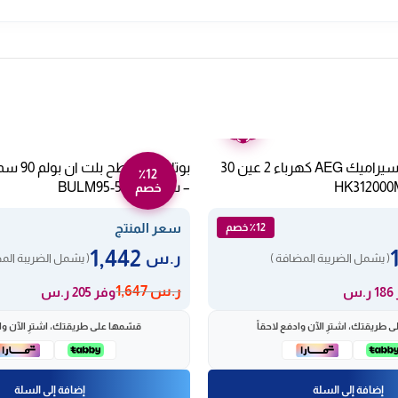
ضمان
عامين
مسطح بلت ان سيراميك AEG كهرباء 2 عين 30
٪12
– ستيل BULM95-565L
خصم
سعر المنتج
٪12 خصم
1,442
ر.س
( يشمل الضريبة المضافة )
( يشمل الضريبة الم
ر.س
1,647
.س
وفر 205 ر.س
 طريقتك، اشترِ الآن وادفع لاحقاً
قسّمها على طريقتك، اشترِ الآن واد
إضافة إلى السلة
إضافة إلى السلة