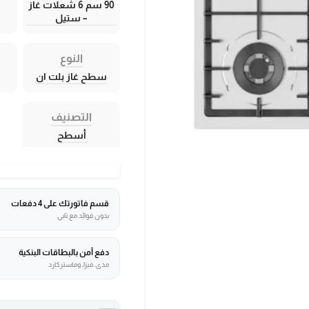
90 سم 6 شعلات غاز
– ستيل
النوع
سطح غاز بلت ان
التصنيف
أسطح
قسم فاتورتك على 4 دفعات
بدون فوائد مع تابي
دفع آمن بالبطاقات البنكية
مدى، فيزا، وماستركارد