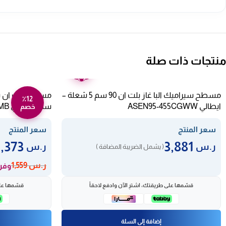
منتجات ذات صلة
ضمان
عامين
مسطح سيراميك البا غاز بلت ان 90 سم 5 شعلة –
٪12
ايطالي ASEN95-455CGWW
سم – إيطالي HK312000MB
خصم
سعر المنتج
سعر المنتج
1,373
3,881
ر.س
ر.س
( يشمل الضريبة المضافة )
ر.س
1,559
وفر 186 ر
قسّمها على طريقتك، اشترِ الآن وادفع لاحقاً
قسّمها على
إضافة إلى السلة