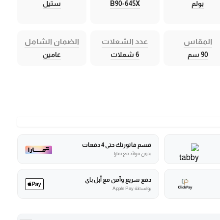
بولم
B90-645X
ستيل
المقاس
عدد الشعلات
الضمان الشامل
90 سم
6 شعلات
عامين
قسم فاتورتك حتى 4 دفعات
بدون فوائد مع تمارا
دفع سريع وآمن مع أبل باي
بواسطة Apple Pay