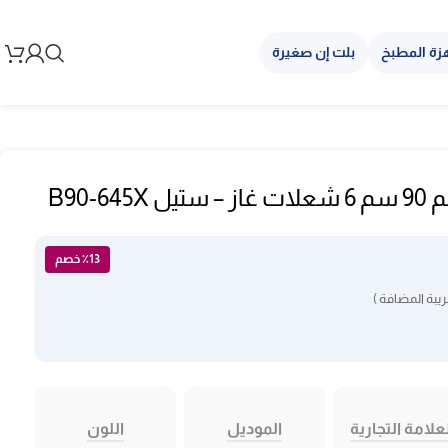
زة المطبخ
بلت إن صغيرة
B90-6
٪13 خصم
يبة المضافة )
علامة التجارية
الموديل
اللون