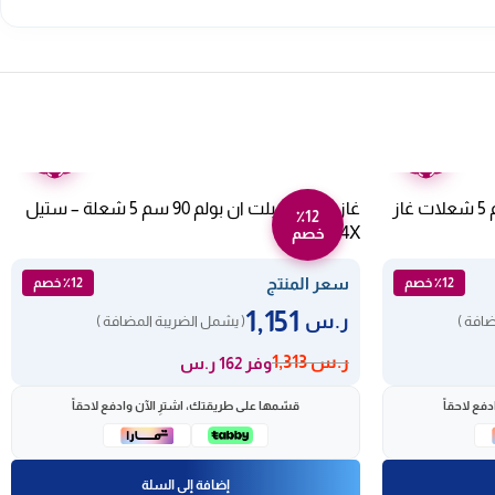
ضمان
ضمان
عامين
عامين
بوتاجاز مسطح بلت ان بولم 90 سم 5 شعلات غاز
غاز مسطح بلت ان بولم 90 سم 5 شعلة – ستيل
٪12
B90-544X
خصم
سعر المنتج
٪12 خصم
٪12 خصم
1,151
ر.س
ضافة )
( يشمل الضريبة المضافة )
ر.س
1,313
وفر 162 ر.س
فع لاحقاً
قسّمها على طريقتك، اشترِ الآن وادفع لاحقاً
إضافة إلى السلة