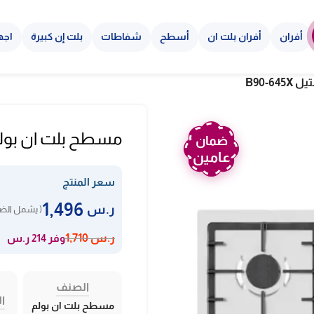
أفران
أفران بلت ان
أسطح
شفاطات
بلت إن كبيرة
اجه
مسطح بلت ان بولم 90 سم 6 شعلات غاز – ستيل 45X
ضمان
عامين
سعر المنتج
1,496
ر.س
( يشمل الضر
وفر 214 ر.س
ر.س
1,710
الصنف
ال
مسطح بلت ان بولم