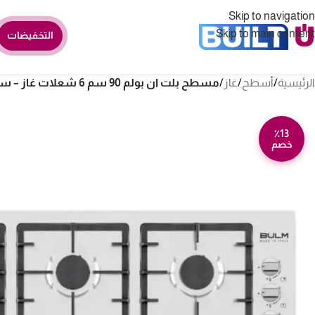
Skip to navigation
Skip to main content
التخفيضات
الرئيسية
/
أسطح
/
غاز
/
مسطح بلت ان بولم 90 سم 6 شعلات غاز – ستيل B90-645X
٪13
خصم