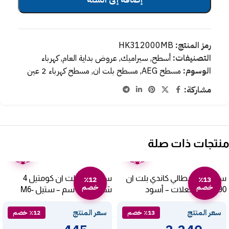
رمز المنتج:
HK312000MB
التصنيفات:
أسطح
,
سيراميك
,
عروض بداية العام
,
كهرباء
الوسوم:
مسطح AEG
,
مسطح بلت ان
,
مسطح كهرباء 2 عين
مشاركة:
منتجات ذات صلة
ضمان
ضمان
عامين
عامين
سطح غاز ايطالي كاندي بلت ان
سطح غاز بلت ان كومتيل 4
٪12
٪13
خصم
خصم
90 سم 5 شعلات – أسود
شعلات 60 سم – ستيل M6-
40BF/H
CVG938WPB SASO
سعر المنتج
سعر المنتج
٪13 خصم
٪12 خصم