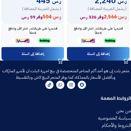
445
2,240
ر.س
ر.س
( يشمل الضريبة المضافة )
( يشمل الضريبة المضافة )
ر.س
2,566
ر.س
504
وفر 326 ر.س
وفر 59 ر.س
قسّمها على طريقتك، اشترِ الآن وادفع
قسّمها على طريقتك، اشترِ الآن وادفع
لاحقاً
لاحقاً
إضافة إلى السلة
إضافة إلى السلة
متجر بلت إن هو أحد أكبر المتاجر المتخصصة في بيع اجهزة البلت ان لأشهر الماركات
وبأفضل الأسعار بالمملكة، كما يوفر المتجر البيع كاش وبالتقسيط
الروابط المهمة
من نحن
سياسة الخصوصيه
الشروط والأحكام