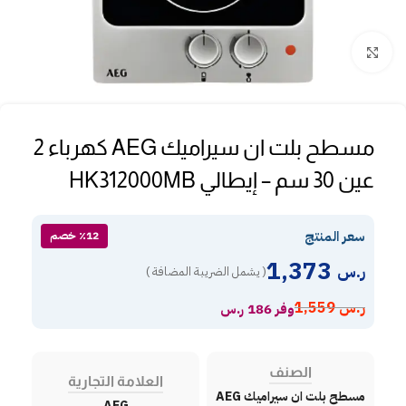
Click to enlarge
مسطح بلت ان سيراميك AEG كهرباء 2
عين 30 سم – إيطالي HK312000MB
سعر المنتج
٪12 خصم
1,373
ر.س
( يشمل الضريبة المضافة )
ر.س
1,559
وفر 186 ر.س
الصنف
العلامة التجارية
مسطح بلت ان سيراميك AEG
AEG