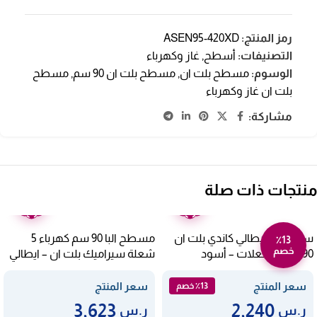
رمز المنتج:
ASEN95-420XD
التصنيفات:
أسطح
,
غاز وكهرباء
الوسوم:
مسطح بلت ان
,
مسطح بلت ان 90 سم
,
مسطح
بلت ان غاز وكهرباء
مشاركة:
منتجات ذات صلة
ضمان
ضمان
عامين
عامين
سطح غاز ايطالي كاندي بلت ان
مسطح البا 90 سم كهرباء 5
٪13
خصم
90 سم 5 شعلات – أسود
شعلة سيراميك بلت ان – ايطالي
AS EVC 915 SK
CVG938WPB SASO
سعر المنتج
سعر المنتج
٪13 خصم
3,623
2,240
ر.س
ر.س