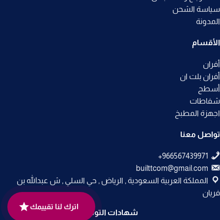
سياسة الشحن
المدونة
الأقسام
أفران
أفران بلت ان
أسطح
شفاطات
اجهزة المطبخ
تواصل معنا
builttcom@gmail.com
المملكة العربية السعودية , الرياض , حي السلي , ش عبدالله بن
فريان
اترك لنا تقييمك
شهادات التوثيق