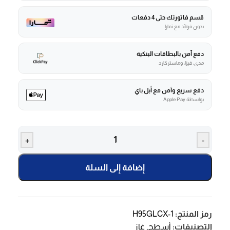
قسم فاتورتك حتى 4 دفعات
بدون فوائد مع تمارا
دفع آمن بالبطاقات البنكية
مدى، فيزا، وماستركارد
دفع سريع وآمن مع أبل باي
بواسطة Apple Pay
+
-
إضافة إلى السلة
رمز المنتج:
H95GLCX-1
التصنيفات:
أسطح
,
غاز