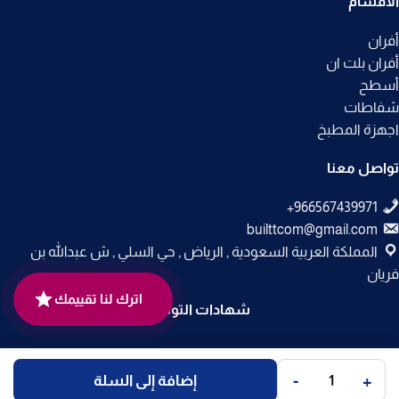
الأقسام
أفران
أفران بلت ان
أسطح
شفاطات
اجهزة المطبخ
تواصل معنا
builttcom@gmail.com
المملكة العربية السعودية , الرياض , حي السلي , ش عبدالله بن
فريان
اترك لنا تقييمك
شهادات التوثيق
جميع الحقوق محفوظة لـ
متجر بلت إن
© 2025.
-
+
إضافة إلى السلة
تم التطوير بواسطة
Code Times
.