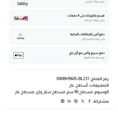
بدون فوائد مع تابي
قسم فاتورتك حتى 4 دفعات
بدون فوائد مع تمارا
دفع آمن بالبطاقات البنكية
مدى، فيزا، وماستركارد
دفع سريع وآمن مع أبل باي
بواسطة Apple Pay
رمز المنتج:
SWBH9605-BL231
التصنيفات:
أسطح
,
غاز
الوسوم:
مسطح 90 سم
,
مسطح ستار واي
,
مسطح غاز
مشاركة: