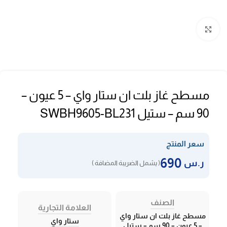
Click to enlarge
مسطح غاز بلت ان ستار واي – 5 عيون –
90 سم – ستيل SWBH9605-BL231
سعر المنتج
690
ر.س
( يشمل الضريبة المضافة )
الصنف
العلامة التجارية
مسطح غاز بلت ان ستار واي
ستار واي
– 5 عيون – 90 سم – ستيل