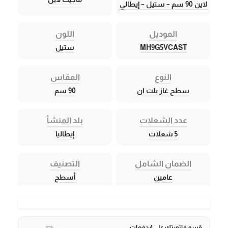
لاين 90 سم – ستيل – إيطالي
الموديل
اللون
MH9G5VCAST
ستيل
النوع
المقاس
سطح غاز بلت ان
90 سم
عدد الشعلات
بلد المنشأ
5 شعلات
إيطاليا
الضمان الشامل
التصنيف
عامين
أسطح
قسم فاتورتك على 4 دفعات