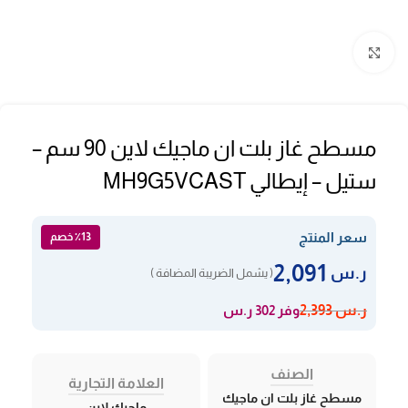
Click to enlarge
مسطح غاز بلت ان ماجيك لاين 90 سم –
ستيل – إيطالي MH9G5VCAST
سعر المنتج
٪13 خصم
2,091
ر.س
( يشمل الضريبة المضافة )
وفر 302 ر.س
ر.س
2,393
الصنف
العلامة التجارية
مسطح غاز بلت ان ماجيك
ماجيك لاين