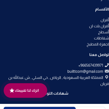
الأقسام
أفران
أفران بلت ان
أسطح
شفاطات
اجهزة المطبخ
تواصل معنا
builttcom@gmail.com
المملكة العربية السعودية , الرياض , حي السلي , ش عبدالله بن
فريان
اترك لنا تقييمك
شهادات التوثيق
جميع الحقوق محفوظة لـ
متجر بلت إن
© 2025.