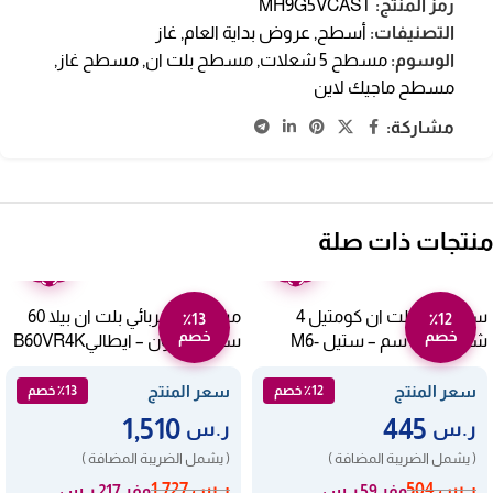
رمز المنتج:
MH9G5VCAST
التصنيفات:
أسطح
,
عروض بداية العام
,
غاز
الوسوم:
مسطح 5 شعلات
,
مسطح بلت ان
,
مسطح غاز
,
مسطح ماجيك لاين
مشاركة:
منتجات ذات صلة
ضمان
ضمان
عامين
عامين
سطح غاز بلت ان كومتيل 4
مسطح كهربائي بلت ان بيلا 60
٪13
٪12
خصم
خصم
شعلات 60 سم – ستيل M6-
سم – 4 عيون – ايطاليB60VR4K
40BF/H
سعر المنتج
سعر المنتج
٪12 خصم
٪13 خصم
1,510
445
ر.س
ر.س
( يشمل الضريبة المضافة )
( يشمل الضريبة المضافة )
ر.س
504
ر.س
1,727
وفر 59 ر.س
وفر 217 ر.س