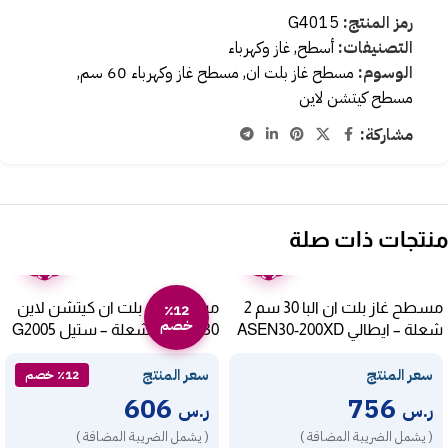
رمز المنتج:
G4015
التصنيفات:
أسطح
,
غاز وكهرباء
الوسوم:
مسطح غاز بلت ان
,
مسطح غاز وكهرباء 60 سم
,
مسطح كيتشن لاين
مشاركة:
منتجات ذات صلة
ضمان
ضمان
عامين
عامين
مسطح غاز بلت ان البا 30 سم 2
مسطح غاز بلت ان كيتشن لاين
٪12
خصم
شعلة – ايطالي ASEN30-200XD
30 سم – 2 شعلة – ستيل G2005
سعر المنتج
سعر المنتج
٪12 خصم
606
756
ر.س
ر.س
( يشمل الضريبة المضافة )
( يشمل الضريبة المضافة )