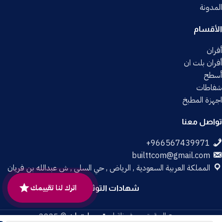
المدونة
الأقسام
أفران
أفران بلت ان
أسطح
شفاطات
اجهزة المطبخ
تواصل معنا
builttcom@gmail.com
المملكة العربية السعودية , الرياض , حي السلي , ش عبدالله بن فريان
اترك لنا تقييمك
شهادات التوثيق
جميع الحقوق محفوظة لـ
متجر بلت إن
© 2025.