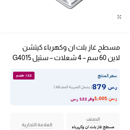
Click to enlarge
مسطح غاز بلت ان وكهرباء كيتشن
لاين 60 سم – 4 شعلات – ستيل G4015
سعر المنتج
٪12 خصم
879
ر.س
( يشمل الضريبة المضافة )
ر.س
1,001
وفر 122 ر.س
الصنف
العلامة التجارية
مسطح غاز بلت ان وكهرباء