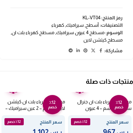
رمز المنتج:
KL-VT04
التصنيفات:
أسطح
,
سيراميك
,
كهرباء
الوسوم:
مسطح 4 عيون سيراميك
,
مسطح كهرباء بلت ان
,
مسطح كيتشن لاين
مشاركة:
منتجات ذات صلة
ضمان
ضمان
عامين
عامين
مسطح كهرباء بلت ان جنرال
مسطح كهرباء بلت ان كيتشن
٪12
٪12
خصم
خصم
سوبريم 60 سم – 4 عيون
لاين 30 سم – 2 عين سيراميك –
سيراميك – أسود GSM60CHR
أسود VT2004N
سعر المنتج
سعر المنتج
٪12 خصم
٪12 خصم
1,102
967
ر.س
ر.س