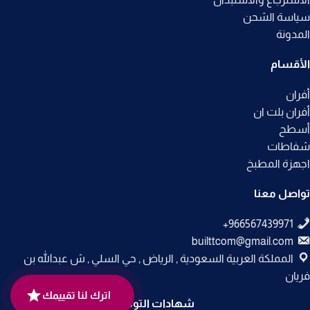
سياسة الشحن
المدونة
الأقسام
أفران
أفران بلت ان
أسطح
شفاطات
اجهزة المطبخ
تواصل معنا
builttcom@gmail.com
المملكة العربية السعودية , الرياض , حي السلي , ش عبدالله بن
فريان
اترك لنا تقييمك
شهادات التوثيق