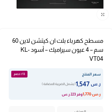
Click to enlarge
مسطح كهرباء بلت ان كيتشن لاين 60
سم – 4 عيون سيراميك – أسود KL-
VT04
سعر المنتج
٪13 خصم
1,547
ر.س
( يشمل الضريبة المضافة )
وفر 223 ر.س
ر.س
1,770
الصنف