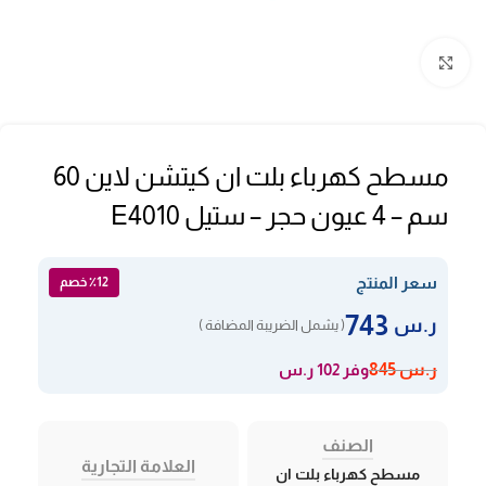
Click to enlarge
مسطح كهرباء بلت ان كيتشن لاين 60
سم – 4 عيون حجر – ستيل E4010
سعر المنتج
٪12 خصم
743
ر.س
( يشمل الضريبة المضافة )
وفر 102 ر.س
ر.س
845
الصنف
العلامة التجارية
مسطح كهرباء بلت ان