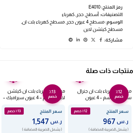
رمز المنتج:
E4010
التصنيفات:
أسطح
,
حجر
,
كهرباء
الوسوم:
مسطح 4 عيون حجر
,
مسطح كهرباء بلت ان
,
مسطح كيتشن لاين
مشاركة:
منتجات ذات صلة
ضمان
ضمان
عامين
عامين
مسطح كهرباء بلت ان جنرال
مسطح كهرباء بلت ان كيتشن
٪13
٪12
خصم
خصم
سوبريم 60 سم – 4 عيون
لاين 60 سم – 4 عيون سيراميك –
سيراميك – أسود GSM60CHR
أسود KL-VT04
سعر المنتج
سعر المنتج
٪12 خصم
٪13 خصم
1,547
967
ر.س
ر.س
( يشمل الضريبة المضافة )
( يشمل الضريبة المضافة )