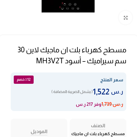
Click to enlarge
مسطح كهرباء بلت ان ماجيك لاين 30
سم سيراميك – أسود MH3V2T
سعر المنتج
٪12 خصم
1,522
ر.س
( يشمل الضريبة المضافة )
وفر 217 ر.س
ر.س
1,739
الصنف
الموديل
مسطح كهرباء بلت ان ماجيك