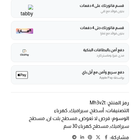
قسم فاتورتك على 4 دفعات
بدون فوائد مع تابي
قسم فاتورتك حتى 4 دفعات
بدون فوائد مع تمارا
دفع آمن بالبطاقات البنكية
مدى، فيزا، وماستركارد
دفع سريع وآمن مع أبل باي
بواسطة Apple Pay
رمز المنتج:
Mh3v2t
التصنيفات:
أسطح
,
سيراميك
,
كهرباء
الوسوم:
فرص لا تعوض
,
مسطح بلت ان
,
مسطح
سيراميك
,
مسطح كهرباء 30 سم
مشاركة: