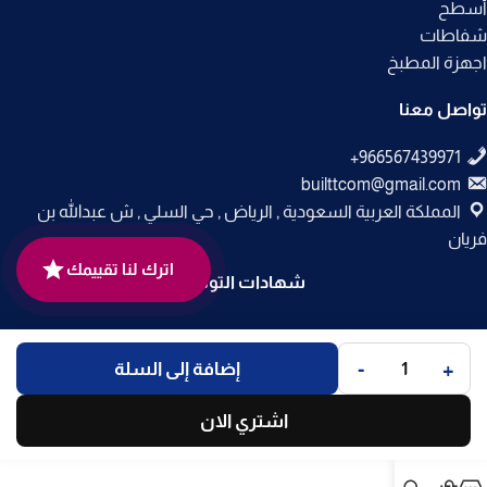
أسطح
شفاطات
اجهزة المطبخ
تواصل معنا
builttcom@gmail.com
المملكة العربية السعودية , الرياض , حي السلي , ش عبدالله بن
فريان
اترك لنا تقييمك
شهادات التوثيق
جميع الحقوق محفوظة لـ
متجر بلت إن
© 2025.
-
+
إضافة إلى السلة
تم التطوير بواسطة
Code Times
.
اشتري الان