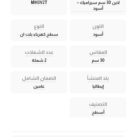
لاين 30 سم سيراميك –
MH3V2T
أسود
اللون
النوع
أسود
سطح كهرباء بلت ان
المقاس
عدد الشعلات
30 سم
2 شعلة
بلد المنشأ
الضمان الشامل
إيطاليا
عامين
التصنيف
أسطح