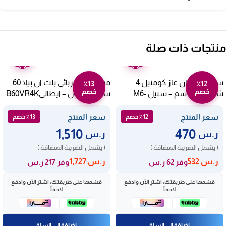
منتجات ذات صلة
ضمان
ضمان
عامين
عامين
سطح بلت ان غاز كومتيل 4
مسطح كهربائي بلت ان بيلا 60
٪13
٪12
خصم
خصم
شعلات 60 سم – ستيل M6-
سم – 4 عيون – ايطاليB60VR4K
40BF/S
سعر المنتج
سعر المنتج
٪12 خصم
٪13 خصم
1,510
470
ر.س
ر.س
( يشمل الضريبة المضافة )
( يشمل الضريبة المضافة )
ر.س
532
ر.س
1,727
وفر 62 ر.س
وفر 217 ر.س
قسّمها على طريقتك، اشترِ الآن وادفع
قسّمها على طريقتك، اشترِ الآن وادفع
لاحقاً
لاحقاً
إضافة إلى السلة
إضافة إلى السلة