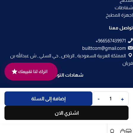
أسطح
شفاطات
اجهزة المطبخ
تواصل معنا
builttcom@gmail.com
المملكة العربية السعودية , الرياض , حي السلي , ش عبدالله بن
فريان
اترك لنا تقييمك
شهادات التوثيق
جميع الحقوق محفوظة لـ
متجر بلت إن
© 2025.
-
+
إضافة إلى السلة
تم التطوير بواسطة
Code Times
.
اشتري الان