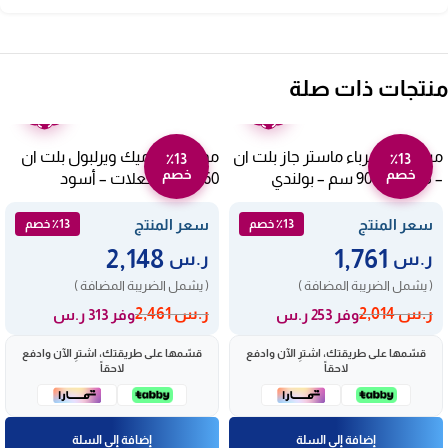
منتجات ذات صلة
ضمان
ضمان
عامين
عامين
مسطح كهرباء ماستر جاز بلت ان
موقد سيراميك ويرلبول بلت ان
٪13
٪13
خصم
خصم
– 5 عيون – 90 سم – بولندي
60 سم 4 شعلات – أسود
Akm613ix
H95ctp
سعر المنتج
سعر المنتج
٪13 خصم
٪13 خصم
2,148
1,761
ر.س
ر.س
( يشمل الضريبة المضافة )
( يشمل الضريبة المضافة )
ر.س
2,014
ر.س
2,461
وفر 253 ر.س
وفر 313 ر.س
قسّمها على طريقتك، اشترِ الآن وادفع
قسّمها على طريقتك، اشترِ الآن وادفع
لاحقاً
لاحقاً
إضافة إلى السلة
إضافة إلى السلة