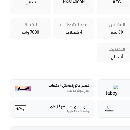
AEG
HK614000H
ستيل
المقاس
عدد الشعلات
القدرة
60 سم
4 شعلات
7000 وات
التصنيف
أسطح
قسم فاتورتك حتى 4 دفعات
بدون فوائد مع تمارا
دفع سريع وآمن مع أبل باي
بواسطة Apple Pay