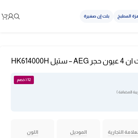
زة المطبخ
بلت إن صغيرة
 HK614000H
٪12 خصم
بة المضافة )
علامة التجارية
الموديل
اللون