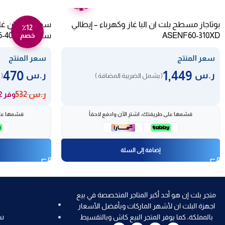
عامين
بوتاجاز مسطح بلت ان البا غاز وكهرباء – إيطالي
٪12
ASENF60-310XD
ستيل M6-40BF/S
خصم
سعر المنتج
سعر المنتج
470
1,449
ر.س
ر.س
( يشمل الضريبة المضافة )
( 
ر.س
532
وفر 62 ر.س
قسّمها على طريقتك، اشترِ الآن وادفع لاحقاً
قسّمها على
إضافة إلى السلة
متجر بلت إن هو أحد أكبر المتاجر المتخصصة في بيع
اجهزة البلت ان لأشهر الماركات وبأفضل الأسعار
س
بالمملكة، كما يوفر المتجر البيع كاش وبالتقسيط