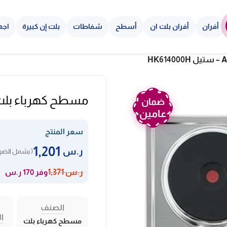
أفران
أفران بلت ان
أسطح
شفاطات
بلت إن كبيرة
اجه
مسطح كهرباء بلت ان 4 عيون حجر AEG – ستيل
ضمان
عامين
سعر المنتج
1,201
ر.س
( يشمل الضري
وفر 170 ر.س
ر.س
1,371
الصنف
ال
مسطح كهرباء بلت