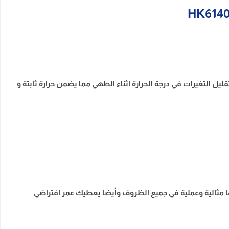
ة وتعديلها عن طريق 4 مفاتيح للتحكم بها كما انه يعمل علي تقليل التغيرات في درجة الحرارة اثناء الطهي مما يضمن حرارة ثابتة و
ظ عليها مما يجعلها مثالية وعملية في جميع الظروف وأيضا يعطيك عمر افتراضي