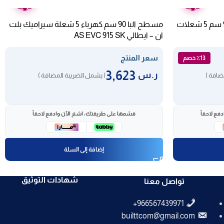
عامين
عامين
سطح غاز ايطالي كاندي بلت ان 90 سم 5 شعلات
مسطح البا 90 سم كهرباء 5 شعلة سيراميك بلت
ان – ايطالي AS EVC 915 SK
سعر المنتج
٪13 خصم
3,623
ر.س
ضافة )
( يشمل الضريبة المضافة )
فع لاحقاً
قسّمها على طريقتك، اشترِ الآن وادفع لاحقاً
إضافة إلى السلة
شهادات التوثيق
تواصل معنا
builttcom@gmail.com