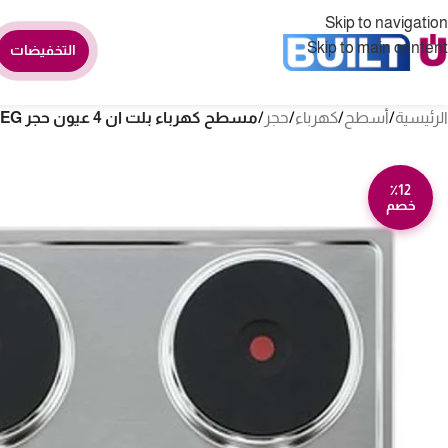
Skip to navigation
Skip to main content
التخفيضات
الرئيسية
/
أسطح
/
كهرباء
/
حجر
/
مسطح كهرباء بلت ان 4 عيون حجر AEG – ستيل HK614000H
٪12
خصم