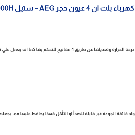
 4 عيون حجر AEG – ستيل HK614000H
يتميز مسطح الكهرباء بلت ان 4 عيون حجر AEG بخاصية التحكم فى درجة الحرار
4 عيون حجر AEG بأنها مصنوعه من مواد فائقة الجودة غير قابلة للصدأ او التأكل فهذا يحاف