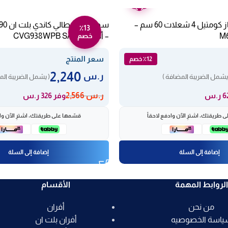
عامين
سطح بلت ان غاز كومتيل 4 شعلات 60 سم –
٪13
– أسود CVG938WPB SASO
خصم
سعر المنتج
٪12 خصم
2,240
ر.س
يشمل الضريبة المضافة )
( يشمل الضريبة الم
ر.س
2,566
وفر 326 ر.س
 طريقتك، اشترِ الآن وادفع لاحقاً
قسّمها على طريقتك، اشترِ الآن واد
إضافة إلى السلة
إضافة إلى السلة
الروابط المهمة
الأقسام
من نحن
أفران
ياسة الخصوصيه
أفران بلت ان