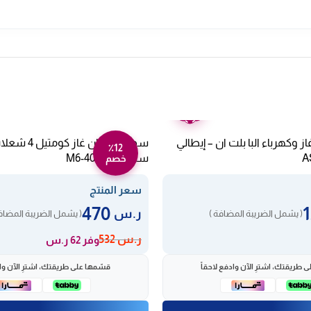
ضمان
عامين
 وكهرباء البا بلت ان – إيطالي
٪12
A
ستيل M6-40BF/S
خصم
سعر المنتج
470
ر.س
( يشمل الضريبة المضافة )
( يشمل الضريبة المضاف
ر.س
532
وفر 62 ر.س
 طريقتك، اشترِ الآن وادفع لاحقاً
قسّمها على طريقتك، اشترِ الآن واد