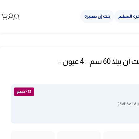
زة المطبخ
بلت إن صغيرة
مسطح كهربائي بلت ان بيلا 60 سم – 4 عيون –
٪13 خصم
بة المضافة )