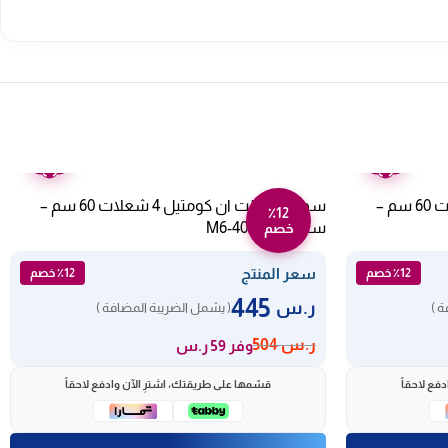
ضمان
ضمان
عامين
عامين
سطح بلت ان غاز كومتيل 4 شعلات 60 سم –
سطح غاز بلت ان كومتيل 4 شعلات 60 سم –
٪12
ستيل M6-40BF/H
خصم
سعر المنتج
٪12 خصم
٪12 خصم
445
ر.س
ة )
( يشمل الضريبة المضافة )
ر.س
504
وفر 59 ر.س
فع لاحقاً
قسّمها على طريقتك، اشترِ الآن وادفع لاحقاً