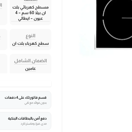
ال
مسطح كهربائي بلت
ان بيلا 60 سم – 4
عيون – ايطالي
النوع
ع
سطح كهرباء بلت ان
الضمان الشامل
عامين
قسم فاتورتك على 4 دفعات
بدون فوائد مع تابي
دفع آمن بالبطاقات البنكية
مدى، فيزا، وماستركارد