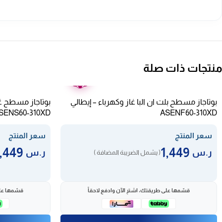
منتجات ذات صلة
ضمان
عامين
بوتاجاز مسطح بلت ان البا غاز وكهرباء – إيطالي
بوتاجاز مسطح غاز
SENS60-310XD
ASENF60-310XD
سعر المنتج
سعر المنتج
1,449
1,449
ر.س
ر.س
( يشمل الضريبة المضافة )
قسّمها على طريقتك، اشترِ الآن وادفع لاحقاً
قسّمها على