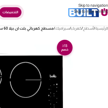
Skip to navigation
Skip to main content
التخفيضات
الرئيسية
/
أسطح
/
كهرباء
/
سيراميك
/
مسطح كهربائي بلت ان بيلا 60 سم – 4 عيون – ايطاليB60VR4K
٪13
خصم