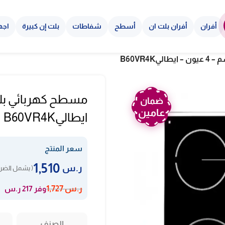
أفران
أفران بلت ان
أسطح
شفاطات
بلت إن كبيرة
اجه
ضمان
عامين
ايطاليB60VR4K
سعر المنتج
1,510
ر.س
( يشمل الضري
وفر 217 ر.س
ر.س
1,727
الصنف