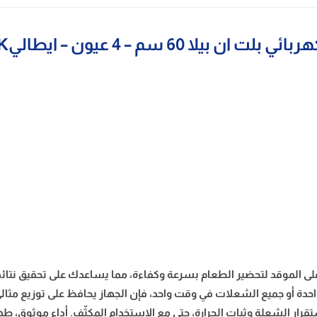
 بيلا 60 سم – 4 عيون – ايطاليB60VR4K
على الموقد لتحضير الطعام بسرعة وكفاءة، مما يساعدك على تحقيق نتائج 
ة أو جميع الشعلات في وقت واحد، فإن الجهاز يحافظ على توزيع مثالي 
رار الشعلة وثبات الحرارة، حتى مع الاستخدام المكثّف. أداء موثوق، طه