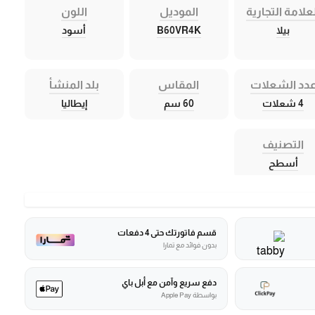
علامة التجارية
الموديل
اللون
بيلا
B60VR4K
أسود
دد الشعلات
المقاس
بلد المنشأ
4 شعلات
60 سم
إيطاليا
التصنيف
أسطح
قسم فاتورتك حتى 4 دفعات
بدون فوائد مع تمارا
دفع سريع وآمن مع أبل باي
بواسطة Apple Pay