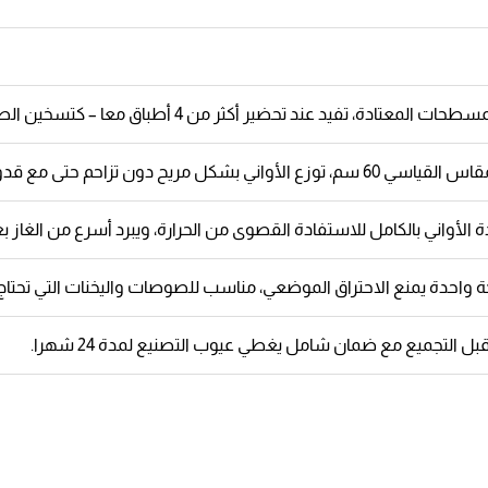
كثر من 4 أطباق معا – كتسخين الصلصة أو إبقاء الشوربة دافئة خلال الانتهاء من باقي الطبخات.
تزاحم حتى مع قدور كبيرة ومقالي عريضة.
واني بالكامل للاستفادة القصوى من الحرارة، ويبرد أسرع من الغاز 
 واحدة يمنع الاحتراق الموضعي، مناسب للصوصات واليخنات التي تحتاج 
ل التجميع مع ضمان شامل يغطي عيوب التصنيع لمدة 24 شهرا.