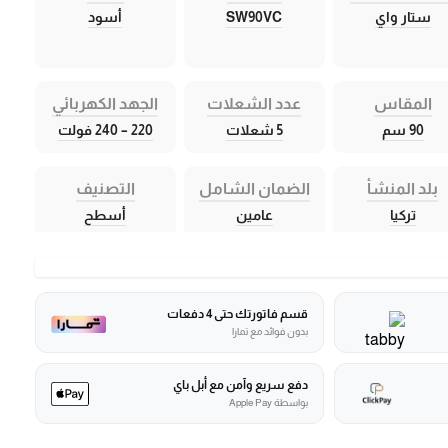
ستار واي
SW90VC
أسود
المقاس
عدد الشعلات
الجهد الكهربائي
90 سم
5 شعلات
220 – 240 فولت
بلد المنشأ
الضمان الشامل
التصنيف
تركيا
عامين
أسطح
قسم فاتورتك حتى 4 دفعات
بدون فوائد مع تمارا
دفع سريع وآمن مع أبل باي
بواسطة Apple Pay