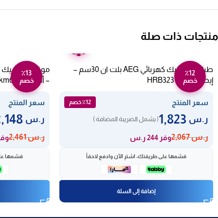
منتجات ذات صلة
ضمان
عامين
طباخ سيراميك كهربائي AEG بلت ان 30سم –
٪13
٪12
إيطالي HRB32310CB
– أسود Akm613ix
خصم
خصم
سعر المنتج
سعر المنتج
٪12 خصم
2,148
1,823
ر.س
ر.س
( يشمل الضريبة المضافة )
ر.س
2,067
ر.س
2,461
وفر 244 ر.س
وفر 313 
قسّمها على طريقتك، اشترِ الآن وادفع لاحقاً
قسّمها على
إضافة إلى السلة