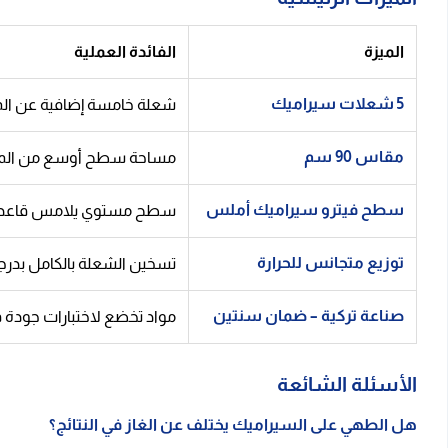
الميزة
الفائدة العملية
5 شعلات سيراميك
شعلة خامسة إضافية عن المسطحات المعتادة، تفيد عند تحضير أ
مقاس 90 سم
مساحة سطح أوسع من المقاس القياسي 60 سم، توزع الأواني بشكل مريح دون 
سطح فيترو سيراميك أملس
سطح مستوي يلامس قاعدة الأ
توزيع متجانس للحرارة
تسخين الشعلة بالكامل بدرجة
صناعة تركية – ضمان سنتين
مواد تخضع لاختبارات جودة قب
الأسئلة الشائعة
هل الطهي على السيراميك يختلف عن الغاز في النتائج؟