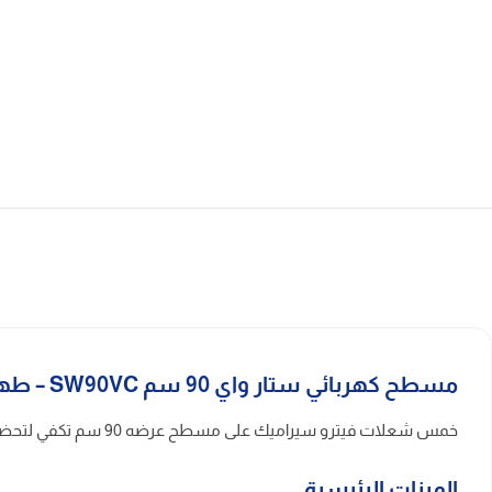
مسطح كهربائي ستار واي 90 سم SW90VC – طهي متزامن على 5 شعلات
خمس شعلات فيترو سيراميك على مسطح عرضه 90 سم تكفي لتحضير وجبة كاملة في وقت واحد. لوحة اللمس تضبط حرارة كل شعلة بدقة، والسطح الأملس يمسح بسرعة بعد الاستخدام.
الميزات الرئيسية