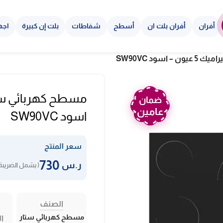
أفران
أفران بلت ان
أسطح
شفاطات
بلت إن كبيرة
اجه
ود SW90VC
ضمان
عامين
اسود SW90VC
سعر المنتج
730
ر.س
( يشمل الضريبة 
الصنف
مسطح كهربائي ستار
ال