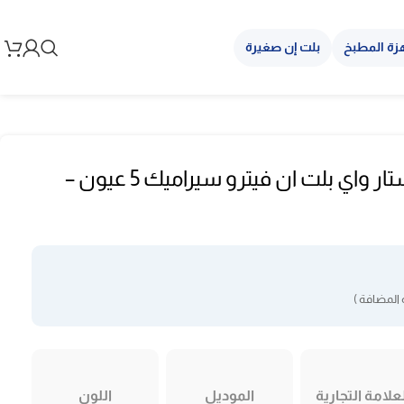
زة المطبخ
بلت إن صغيرة
مسطح كهربائي ستار واي بلت ان فيترو سيراميك 5 عيون –
المضافة )
علامة التجارية
الموديل
اللون