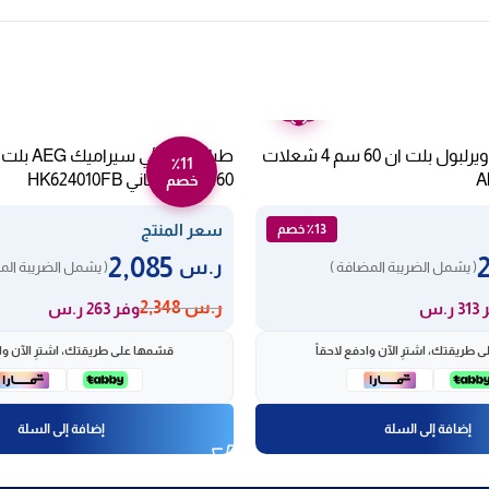
ضمان
عامين
موقد سيراميك ويرلبول بلت ان 60 سم 4 شعلات
٪11
60سم – روماني HK624010FB
خصم
سعر المنتج
٪13 خصم
2,085
ر.س
( يشمل الضريبة المضافة )
( يشمل الضريبة الم
ر.س
2,348
ر.س
وفر 263 ر.س
 طريقتك، اشترِ الآن وادفع لاحقاً
قسّمها على طريقتك، اشترِ الآن واد
إضافة إلى السلة
إضافة إلى السلة