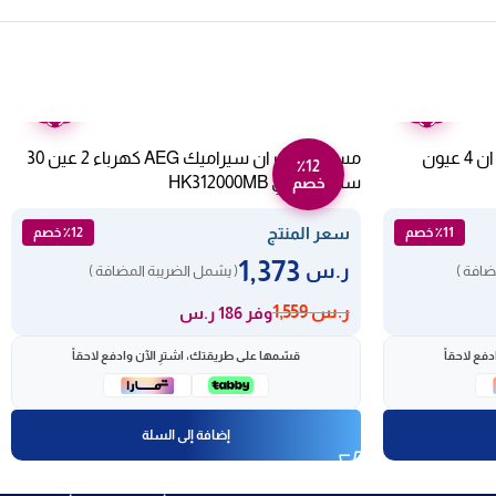
ضمان
ضمان
عامين
عامين
طباخ كهربائي سيراميك AEG بلت ان 4 عيون
مسطح بلت ان سيراميك AEG كهرباء 2 عين 30
٪12
سم – إيطالي HK312000MB
خصم
سعر المنتج
٪11 خصم
٪12 خصم
1,373
ر.س
ضافة )
( يشمل الضريبة المضافة )
ر.س
1,559
وفر 186 ر.س
فع لاحقاً
قسّمها على طريقتك، اشترِ الآن وادفع لاحقاً
إضافة إلى السلة