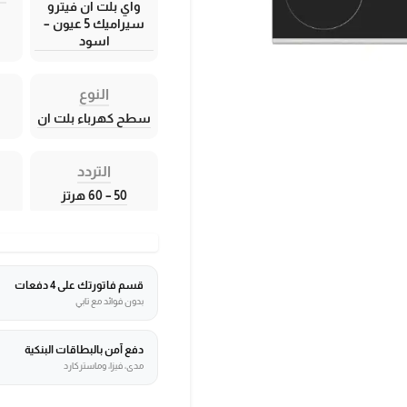
واي بلت ان فيترو
سيراميك 5 عيون –
اسود
النوع
سطح كهرباء بلت ان
التردد
50 – 60 هرتز
قسم فاتورتك على 4 دفعات
بدون فوائد مع تابي
دفع آمن بالبطاقات البنكية
مدى، فيزا، وماستركارد