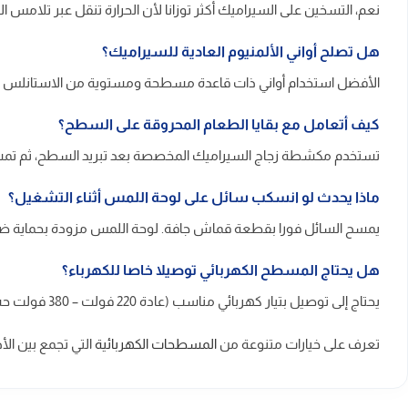
نعم، التسخين على السيراميك أكثر توزانا لأن الحرارة تنقل عبر تلامس 
هل تصلح أواني الألمنيوم العادية للسيراميك؟
الأفضل استخدام أواني ذات قاعدة مسطحة ومستوية من الاستانلس ستيل 
كيف أتعامل مع بقايا الطعام المحروقة على السطح؟
تستخدم مكشطة زجاج السيراميك المخصصة بعد تبريد السطح، ثم تم
ماذا يحدث لو انسكب سائل على لوحة اللمس أثناء التشغيل؟
يمسح السائل فورا بقطعة قماش جافة. لوحة اللمس مزودة بحماية ضد ال
هل يحتاج المسطح الكهربائي توصيلا خاصا للكهرباء؟
يحتاج إلى توصيل بتيار كهربائي مناسب (عادة 220 فولت – 380 فولت حسب الموديل). يفضل أن يقوم فني مختص بالتوصيل لضمان الأمان وكفاءة التشغيل.
تعرف على خيارات متنوعة من
المسطحات الكهربائية
التي تجمع بين الأد