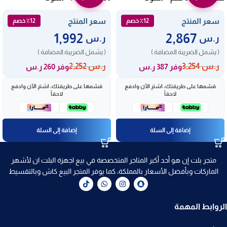
HK614010MB
HK654070XB
سعر المنتج
سعر المنتج
٪12 خصم
٪12 خصم
1,992
2,867
ر.س
ر.س
( يشمل الضريبة المضافة )
( يشمل الضريبة المضافة )
ر.س
3,254
ر.س
2,252
وفر 387 ر.س
وفر 260 ر.س
قسّمها على طريقتك، اشترِ الآن وادفع
قسّمها على طريقتك، اشترِ الآن وادفع
لاحقاً
لاحقاً
إضافة إلى السلة
إضافة إلى السلة
متجر بلت إن هو أحد أكبر المتاجر المتخصصة في بيع اجهزة البلت ان لأشهر
الماركات وبأفضل الأسعار بالمملكة، كما يوفر المتجر البيع كاش وبالتقسيط
الروابط المهمة