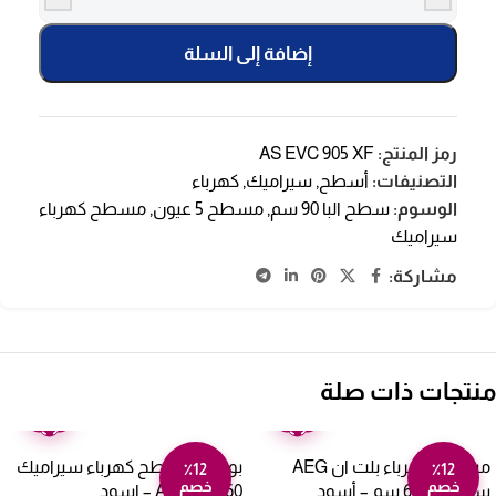
إضافة إلى السلة
رمز المنتج:
AS EVC 905 XF
التصنيفات:
أسطح
,
سيراميك
,
كهرباء
الوسوم:
سطح البا 90 سم
,
مسطح 5 عيون
,
مسطح كهرباء
سيراميك
مشاركة:
منتجات ذات صلة
ضمان
ضمان
عامين
عامين
مسطح كهرباء بلت ان AEG
بوتاجاز مسطح كهرباء سيراميك
٪12
٪12
خصم
خصم
سيراميك 60 سم – أسود
60 سم AEG – اسود