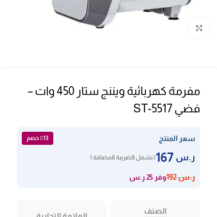
Click to enlarge
مفرمة كهربائية ويننج ستار 450 وات –
فضي ST-5517
سعر المنتج
٪13 خصم
167
ر.س
( يشمل الضريبة المضافة )
وفر 25 ر.س
ر.س
192
الصنف
العلامة التجارية