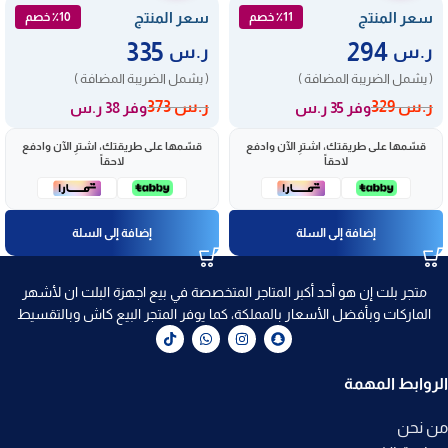
سعر المنتج
سعر المنتج
٪11 خصم
٪10 خصم
335
294
ر.س
ر.س
( يشمل الضريبة المضافة )
( يشمل الضريبة المضافة )
ر.س
329
ر.س
373
وفر 35 ر.س
وفر 38 ر.س
قسّمها على طريقتك، اشترِ الآن وادفع
قسّمها على طريقتك، اشترِ الآن وادفع
لاحقاً
لاحقاً
إضافة إلى السلة
إضافة إلى السلة
متجر بلت إن هو أحد أكبر المتاجر المتخصصة في بيع اجهزة البلت ان لأشهر
الماركات وبأفضل الأسعار بالمملكة، كما يوفر المتجر البيع كاش وبالتقسيط
الروابط المهمة
من نحن