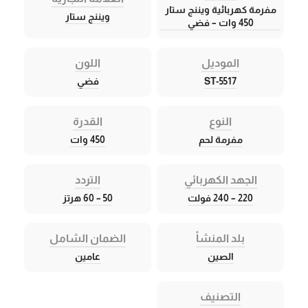
مفرمة كهربائية ويننج ستار
ويننج ستار
450 وات – فضي
الموديل
اللون
ST-5517
فضي
النوع
القدرة
مفرمة لحم
450 وات
الجهد الكهربائي
التردد
220 – 240 فولت
50 – 60 هرتز
بلد المنشأ
الضمان الشامل
الصين
عامين
التصنيف