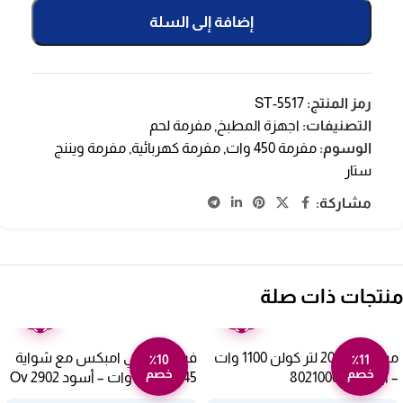
إضافة إلى السلة
رمز المنتج:
ST-5517
التصنيفات:
اجهزة المطبخ
,
مفرمة لحم
الوسوم:
مفرمة 450 وات
,
مفرمة كهربائية
,
مفرمة ويننج
ستار
مشاركة:
منتجات ذات صلة
ضمان
ضمان
عامين
عامين
ميكروويف 20 لتر كولن 1100 وات
فرن كهربائي امبكس مع شواية
٪10
٪11
خصم
خصم
– أبيض 802100002
45 لتر 1800 وات – أسود Ov 2902