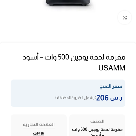
Click to enlarge
مفرمة لحمة يوجين 500 وات – أسود
USAMM
سعر المنتج
206
ر.س
( يشمل الضريبة المضافة )
الصنف
العلامة التجارية
مفرمة لحمة يوجين 500 وات
يوجين
– أسود