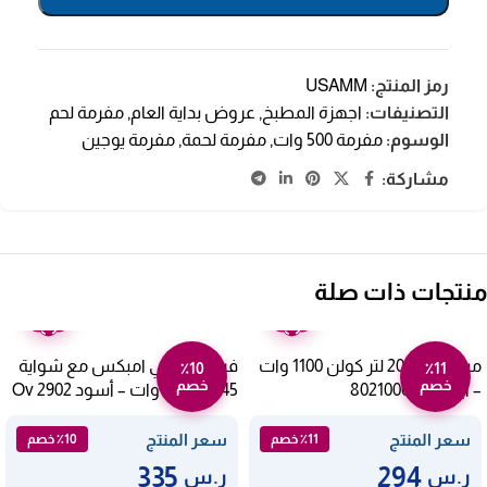
رمز المنتج:
USAMM
التصنيفات:
اجهزة المطبخ
,
عروض بداية العام
,
مفرمة لحم
الوسوم:
مفرمة 500 وات
,
مفرمة لحمة
,
مفرمة يوجين
مشاركة:
منتجات ذات صلة
ضمان
ضمان
عامين
عامين
ميكروويف 20 لتر كولن 1100 وات
فرن كهربائي امبكس مع شواية
٪10
٪11
خصم
خصم
– أبيض 802100002
45 لتر 1800 وات – أسود Ov 2902
سعر المنتج
سعر المنتج
٪11 خصم
٪10 خصم
335
294
ر.س
ر.س