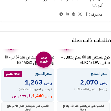
كهربائية
مشاركة:
منتجات ذات صلة
ضمان
ضمان
عامين
عامين
درج تسخين البا 60 سم إيطالي –
ميكروويف بلت ان بيلا 34 لتر– 10
٪12
خصم
ستيل ELIO 15 DW
برامج – ستيل B34MGX
سعر المنتج
سعر المنتج
٪12 خصم
1,263
2,070
ر.س
ر.س
( يشمل الضريبة المضافة )
( يشمل الضريبة المضافة )
ر.س
1,440
وفر 177 ر.س
قسّمها على طريقتك، اشترِ الآن وادفع
قسّمها على طريقتك، اشترِ الآن وادفع
لاحقاً
لاحقاً