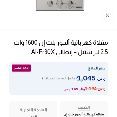
Click to enlarge
مقلاة كهربائية ألجور بلت إن 1600 وات
2.5 لتر ستيل – إيطالي Al-Fr30X
سعر المنتج
٪12 خصم
1,045
ر.س
( يشمل الضريبة المضافة )
ر.س
1,194
وفر 149 ر.س
الصنف
العلامة التجارية
مقلاة كهربائية ألجور بلت إن
ألجور