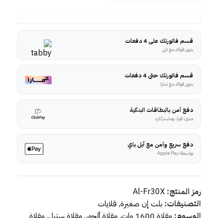
قسم فاتورتك على 4 دفعات
بدون فوائد مع تابي
قسم فاتورتك حتى 4 دفعات
بدون فوائد مع تمارا
دفع آمن بالبطاقات البنكية
مدى، فيزا، وماستركارد
دفع سريع وآمن مع أبل باي
بواسطة Apple Pay
رمز المنتج:
Al-Fr30X
التصنيفات:
بلت إن صغيرة
,
قلايات
الوسوم:
مقلاة 1600 وات
,
مقلاة ألجور
,
مقلاة ستيل
,
مقلاة