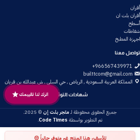
أفران
أفران بلت ان
أسطح
شفاطات
اجهزة المطبخ
تواصل معنا
builttcom@gmail.com
المملكة العربية السعودية , الرياض , حي السلي , ش عبدالله بن فريان
اترك لنا تقييمك
شهادات التوثيق
جميع الحقوق محفوظة لـ
متجر بلت إن
© 2025.
تم التطوير بواسطة
Code Times
.
للأسف، هذا المنتج غير متوفر حالياً 😔