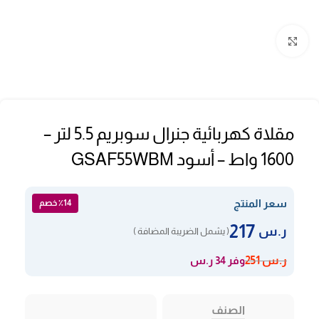
Click to enlarge
مقلاة كهربائية جنرال سوبريم 5.5 لتر –
1600 واط – أسود GSAF55WBM
سعر المنتج
٪14 خصم
217
ر.س
( يشمل الضريبة المضافة )
وفر 34 ر.س
ر.س
251
الصنف