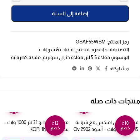
إضافة إلى السلة
رمز المنتج:
GSAF55WBM
التصنيفات:
اجهزة المطبخ
,
قلايات & شوايات
الوسوم:
مقلاة 5.5 لتر
,
مقلاة جنرال سوبريم
,
مقلاة كهربائية
مشاركة:
منتجات ذات صلة
ضمان
ضمان
عامين
عامين
فرن كهربائي امبكس مع شواية
ميكروويف دايو 31 لتر 1000 وات –
٪12
٪10
خصم
خصم
45 لتر 1800 وات – أسود Ov 2902
ستيل KOR-1N5AD