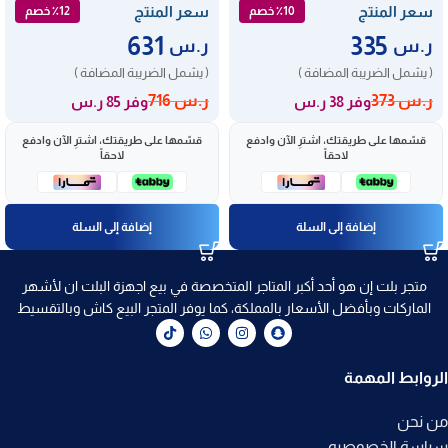
سعر المنتج
سعر المنتج
٪10 خصم
٪12 خصم
631
335
ر.س
ر.س
( يشمل الضريبة المضافة )
( يشمل الضريبة المضافة )
ر.س
373
ر.س
716
وفر 38 ر.س
وفر 85 ر.س
قسّمها على طريقتك، اشترِ الآن وادفع
قسّمها على طريقتك، اشترِ الآن وادفع
لاحقاً
لاحقاً
إضافة إلى السلة
إضافة إلى السلة
متجر بلت إن هو أحد أكبر المتاجر المتخصصة في بيع اجهزة البلت ان لأشهر
الماركات وبأفضل الأسعار بالمملكة، كما يوفر المتجر البيع كاش وبالتقسيط
الروابط المهمة
من نحن
سياسة الخصوصيه