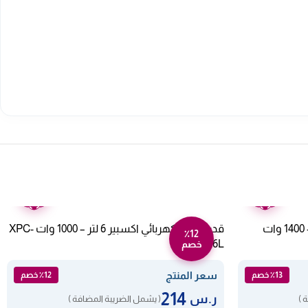
ضمان
ضمان
عامين
عامين
قدر ضغط كهربائي اكسبير 10 لتر – 1400 وات
قدر ضغط كهربائي اكسبير 6 لتر – 1000 وات XPC-
٪12
1100-206L
خصم
سعر المنتج
٪13 خصم
٪12 خصم
214
ر.س
 )
( يشمل الضريبة المضافة )