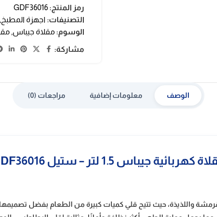
رمز المنتج:
GDF36016
التصنيفات:
اجهزة المطبخ
,
الوسوم:
مقلاة جيباس
,
مقل
مشاركة:
الوصف
معلومات إضافية
مراجعات (0)
ة كهربائية جيباس 1.5 لتر – ستيل GDF36016
المقرمشة واللذيذة، حيث تتيح قلي كميات كبيرة من الطعام بفضل تصميمها 