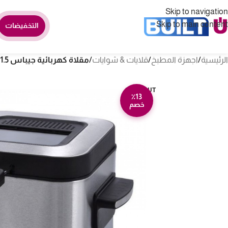
Skip to navigation
Skip to main content
التخفيضات
الرئيسية
/
اجهزة المطبخ
/
قلايات & شوايات
/
مقلاة كهربائية جيباس 1.5 لتر – ستيل GDF36016
SOLD OUT
٪13
خصم