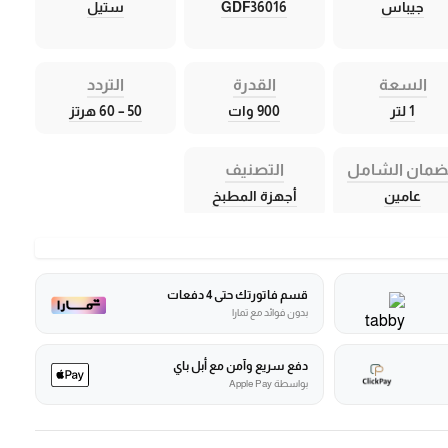
جيباس
GDF36016
ستيل
السعة
القدرة
التردد
1 لتر
900 وات
50 – 60 هرتز
ضمان الشامل
التصنيف
عامين
أجهزة المطبخ
قسم فاتورتك حتى 4 دفعات
بدون فوائد مع تمارا
دفع سريع وآمن مع أبل باي
بواسطة Apple Pay