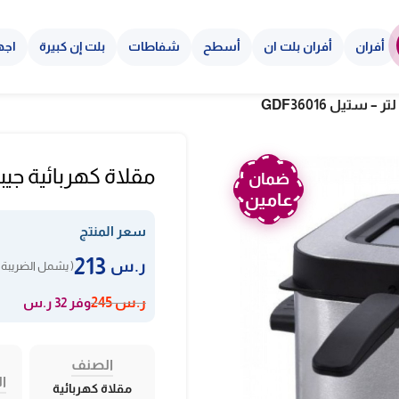
أفران
أفران بلت ان
أسطح
شفاطات
بلت إن كبيرة
اجه
مقلاة كهربائية جيباس 1.5 لتر – ستيل 
ضمان
عامين
سعر المنتج
213
ر.س
( يشمل الضريبة 
وفر 32 ر.س
ر.س
245
الصنف
ال
مقلاة كهربائية