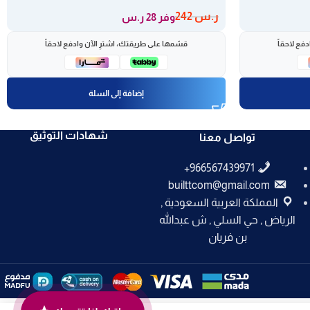
ر.س
242
وفر 28 ر.س
فع لاحقاً
قسّمها على طريقتك، اشترِ الآن وادفع لاحقاً
إضافة إلى السلة
شهادات التوثيق
تواصل معنا
builttcom@gmail.com
المملكة العربية السعودية ,
الرياض , حي السلي , ش عبدالله
بن فريان