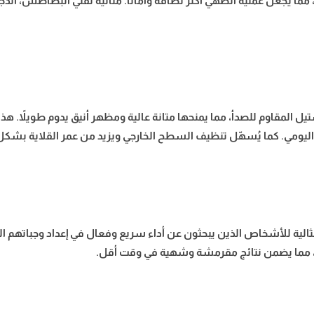
ت، مما يجعل عملية الطهي أكثر نظافة وأمانًا. مثالية لقلي البطاطس، 
لمقاوم للصدأ، مما يمنحها متانة عالية ومظهر أنيق يدوم طويلاً. هذا ال
ام اليومي. كما يُسهّل تنظيف السطح الخارجي ويزيد من عمر القلاية بشكل
ثالية للأشخاص الذين يبحثون عن أداء سريع وفعال في إعداد وجباتهم ال
، مما يضمن نتائج مقرمشة وشهية في وقت أقل.