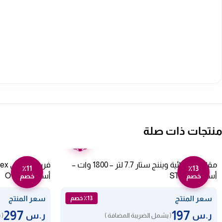
منتجات ذات صلة
ضمان
عامين
مقلاة كهربائية ويننج ستار 7.7 لتر – 1800 وات –
٪11
٪13
أسود ST-9649
أسود Ov 2901
خصم
خصم
سعر المنتج
سعر المنتج
٪13 خصم
297
197
ر.س
ر.س
( يشمل الضريبة المضافة )
( 