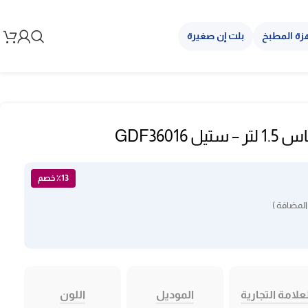
زة المطبخ
بلت إن صغيرة
GDF36016
٪13 خصم
المضافة )
علامة التجارية
الموديل
اللون