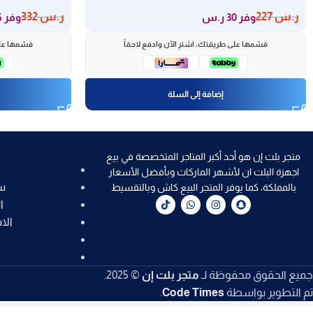
ر.س
227
ر.س
332
وفر 30 ر.س
وفر 35 ر.س
قسّمها على طريقتك، اشترِ الآن وادفع لاحقاً
قسّمها على
إضافة إلى السلة
متجر بلت إن هو أحد أكبر المتاجر المتخصصة في بيع
اجهزة البلت ان لأشهر الماركات وبأفضل الأسعار
س
بالمملكة، كما يوفر المتجر البيع كاش وبالتقسيط
ا
الا
جميع الحقوق محفوظة لـ
متجر بلت إن
© 2025.
تم التطوير بواسطة
Code Times
.