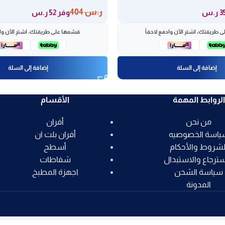
ر.س
404
وفر 52 ر.س
 طريقتك، اشترِ الآن وادفع لاحقاً
قسّمها على طريقتك، اشترِ الآن واد
إضافة إلى السلة
إضافة إلى السلة
الروابط المهمة
الأقسام
من نحن
أفران
ياسة الخصوصيه
أفران بلت ان
لشروط والأحكام
أسطح
سترجاع والاستبدال
شفاطات
سياسة الشحن
اجهزة المطبخ
المدونة