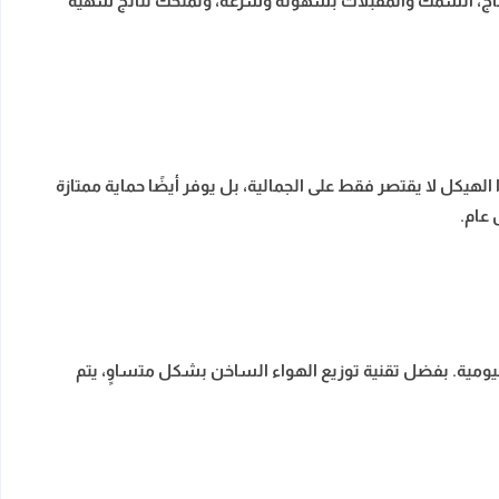
الدجاج، السمك والمقبلات بسهولة وسرعة، وتمنحك نتائج شهية
هيكل لا يقتصر فقط على الجمالية، بل يوفر أيضًا حماية ممتازة
 عام.
يومية. بفضل تقنية توزيع الهواء الساخن بشكل متساوٍ، يتم