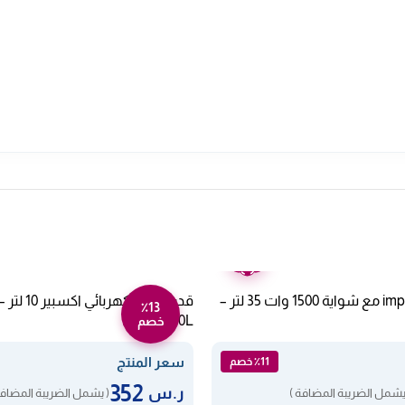
ضمان
عامين
فرن كهربائي impex مع شواية 1500 وات 35 لتر –
٪13
XPC-14-10L
خصم
سعر المنتج
٪11 خصم
352
ر.س
يشمل الضريبة المضافة )
( يشمل الضريبة المضافة