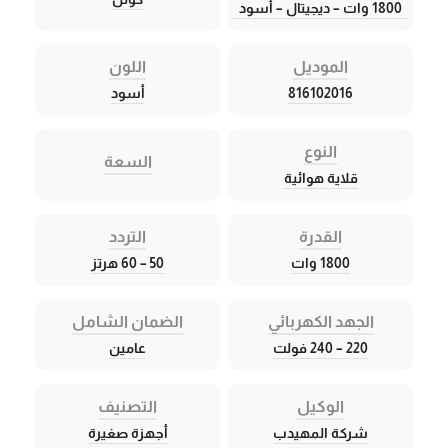
1800 وات – ديجيتال – أسود
الموديل
اللون
816102016
أسود
النوع
السعة
قلاية هوائية
القدرة
التردد
1800 وات
50 – 60 هرتز
الجهد الكهربائي
الضمان الشامل
220 – 240 فولت
عامين
الوكيل
التصنيف
شركة المهيدب
أجهزة صغيرة