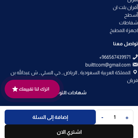
أفران بلت ان
أسطح
شفاطات
اجهزة المطبخ
تواصل معنا
builttcom@gmail.com
المملكة العربية السعودية , الرياض , حي السلي , ش عبدالله بن
فريان
اترك لنا تقييمك
شهادات التوثيق
جميع الحقوق محفوظة لـ
متجر بلت إن
© 2025.
-
+
إضافة إلى السلة
تم التطوير بواسطة
Code Times
.
اشتري الان