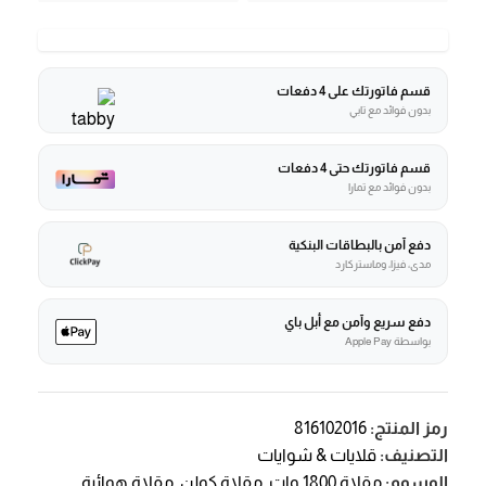
قسم فاتورتك على 4 دفعات
بدون فوائد مع تابي
قسم فاتورتك حتى 4 دفعات
بدون فوائد مع تمارا
دفع آمن بالبطاقات البنكية
مدى، فيزا، وماستركارد
دفع سريع وآمن مع أبل باي
بواسطة Apple Pay
رمز المنتج:
816102016
التصنيف:
قلايات & شوايات
الوسوم:
مقلاة 1800 وات
,
مقلاة كولن
,
مقلاة هوائية