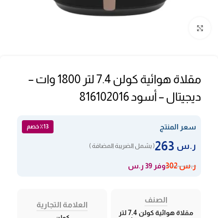
Click to enlarge
مقلاة هوائية كولن 7.4 لتر 1800 وات –
ديجيتال – أسود 816102016
سعر المنتج
٪13 خصم
263
ر.س
( يشمل الضريبة المضافة )
وفر 39 ر.س
ر.س
302
الصنف
العلامة التجارية
مقلاة هوائية كولن 7.4 لتر
كولن