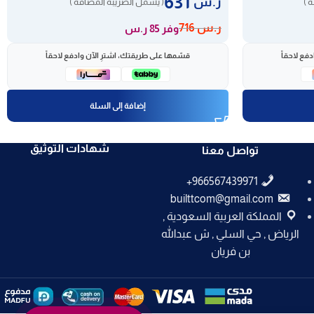
631
ر.س
 )
( يشمل الضريبة المضافة )
ر.س
716
وفر 85 ر.س
فع لاحقاً
قسّمها على طريقتك، اشترِ الآن وادفع لاحقاً
إضافة إلى السلة
شهادات التوثيق
تواصل معنا
builttcom@gmail.com
المملكة العربية السعودية ,
الرياض , حي السلي , ش عبدالله
بن فريان