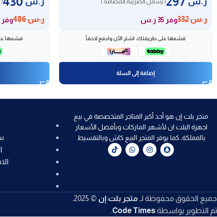
430
297
ر.س
ر.س
( يشمل الضريبة المضافة )
( 
ر.س
332
ر.س
486
وفر 35 ر.س
وفر 56 ر.س
قسّمها على طريقتك، اشترِ الآن وادفع لاحقاً
قسّمها على
إضافة إلى السلة
متجر بلت إن هو أحد أكبر المتاجر المتخصصة في بيع
اجهزة البلت ان لأشهر الماركات وبأفضل الأسعار
س
بالمملكة، كما يوفر المتجر البيع كاش وبالتقسيط
ا
الا
جميع الحقوق محفوظة لـ
متجر بلت إن
© 2025.
تم التطوير بواسطة
Code Times
.