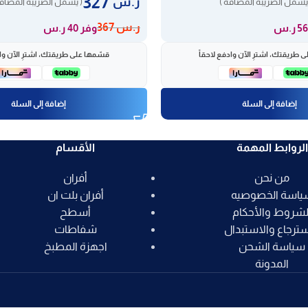
327
ر.س
يشمل الضريبة المضافة )
( يشمل الضريبة المضافة
ر.س
367
وفر 40 ر.س
 طريقتك، اشترِ الآن وادفع لاحقاً
قسّمها على طريقتك، اشترِ الآن واد
إضافة إلى السلة
إضافة إلى السلة
الروابط المهمة
الأقسام
من نحن
أفران
ياسة الخصوصيه
أفران بلت ان
لشروط والأحكام
أسطح
سترجاع والاستبدال
شفاطات
سياسة الشحن
اجهزة المطبخ
المدونة