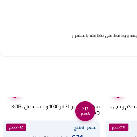
جهد ويحافظ على نظافته باستمرار.
ضمان
ضمان
عامين
عامين
تر كولن 1200 وات – تحكم رقمي –
ميكروويف دايو 31 لتر 1000 وات – ستيل KOR-
٪12
1N5AD
خصم
سعر المنتج
٪11 خصم
٪12 خصم