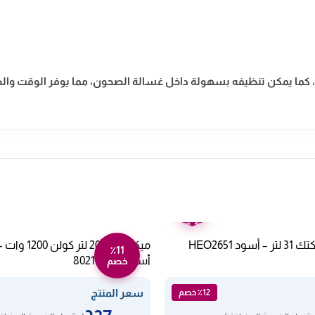
مي، كما يمكن تنظيفه بسهولة داخل غسالة الصحون، مما يوفر الوقت وال
ضمان
عامين
د HEO2651
ميكروويف 20 ل
٪11
أسود 802100003
خصم
سعر المنتج
٪12 خصم