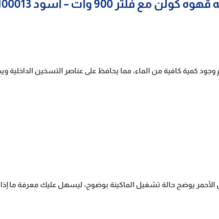
ه كولن مع فلتر 900 وات – اسود 800100013
وجود كمية كافية من الماء، مما يحافظ على عناصر التسخين الداخلية وي
أحمر يوضح حالة تشغيل الماكينة بوضوح، ليسهل عليك معرفة ما إذا كا