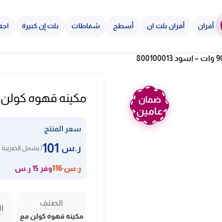
أفران
أفران بلت ان
أسطح
شفاطات
بلت إن كبيرة
اجه
مكينه قهوه كولن مع فلتر 900 وات – 
ضمان
عامين
سعر المنتج
101
ر.س
( يشمل الضريبة ا
وفر 15 ر.س
ر.س
116
الصنف
ال
مكينه قهوه كولن مع