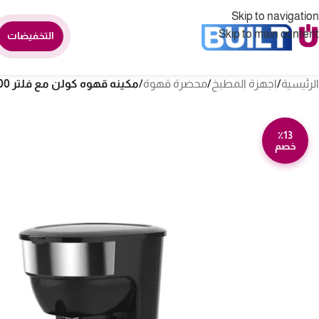
Skip to navigation
Skip to main content
التخفيضات
الرئيسية
/
اجهزة المطبخ
/
محضرة قهوة
/
مكينه قهوه كولن مع فلتر 900 وات – اسود 800100013
٪13
خصم