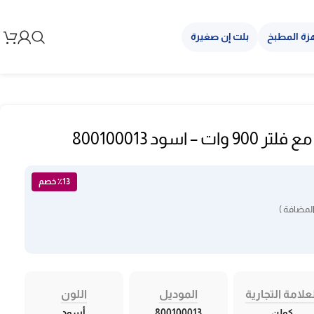
زة المطبخ
بلت إن صغيرة
اسود 800100013
٪13 خصم
لمضافة )
علامة التجارية
الموديل
اللون
كولن
800100013
أسود