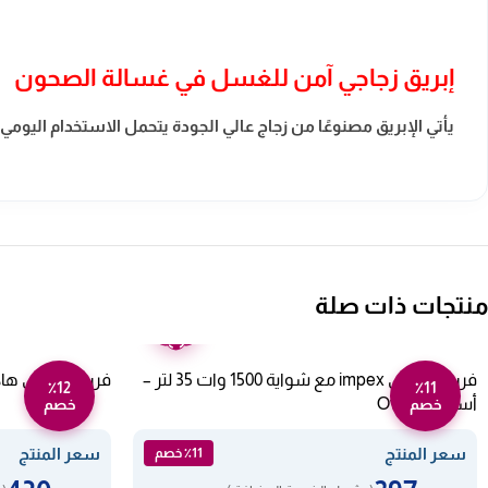
إبريق زجاجي آمن للغسل في غسالة الصحون
يأتي الإبريق مصنوعًا من زجاج عالي الجودة يتحمل الاستخدام اليو
منتجات ذات صلة
ضمان
عامين
فرن كهربائي impex مع شواية 1500 وات 35 لتر –
فرن كهربائي هاكتك 31 لتر – أسو
٪12
٪11
أسود Ov 2901
خصم
خصم
سعر المنتج
سعر المنتج
٪11 خصم