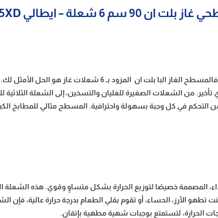
9 سم 6 شعلة – ايطالي ASEN95-645XD
إذا كنت تبحث عن الكفاءة العالية والمساحة الواسعة في مطبخك، فالمس
خير. من الشعلات الصغيرة للغليان والتسخين، إلى الشعلة الثلاثية ل
لتحكم في كل وجبة بسهولة واحترافية. المسطح مثالي للمطابخ الكبير
داء، المصممة خصيصًا لتوزيع الحرارة بشكل متساوٍ وقوي. هذه الشعلة القوي
نت تطهو الأرز، الحساء، أو تقوم بقلي الطعام بدرجة حرارة عالية، فإن الشع
جات الحرارة، لتستمتع بوجبات شهية مطهية بإتقان.