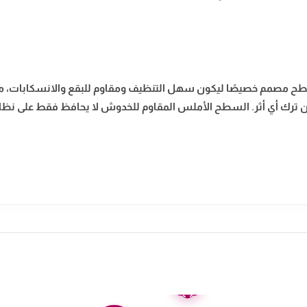
بسطح مصمم خصيصًا ليكون سهل التنظيف ومقاوم للبقع والانسكابات، مم
رك أي أثر. السطح الأملس المقاوم للخدوش لا يحافظ فقط على نظافته
ضمان
عامين