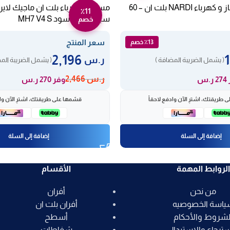
بوتجاز مسطح غاز و كهرباء NARDI بلت ان – 60
٪11
سيراميك – أسود MH7 V4 S
خصم
سعر المنتج
٪13 خصم
2,196
ر.س
( يشمل الضريبة المضافة )
( يشمل الضريبة الم
ر.س
2,466
.س
وفر 270 ر.س
 طريقتك، اشترِ الآن وادفع لاحقاً
قسّمها على طريقتك، اشترِ الآن واد
إضافة إلى السلة
إضافة إلى السلة
الروابط المهمة
الأقسام
من نحن
أفران
ياسة الخصوصيه
أفران بلت ان
لشروط والأحكام
أسطح
سترجاع والاستبدال
شفاطات