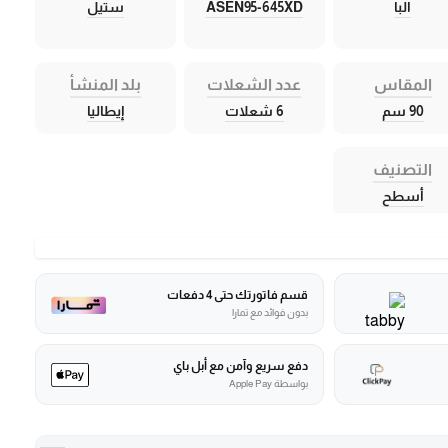
البا
ASEN95-645XD
ستيل
المقاس
عدد الشعلات
بلد المنشأ
90 سم
6 شعلات
إيطاليا
التصنيف
أسطح
قسم فاتورتك حتى 4 دفعات
بدون فوائد مع تمارا
دفع سريع وآمن مع أبل باي
بواسطة Apple Pay