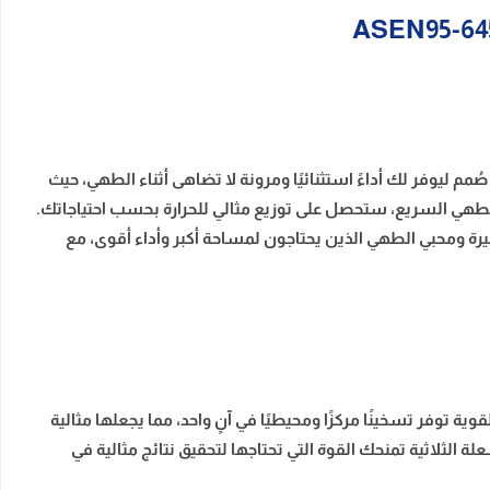
طح الغاز البا بلت ان المزود بـ 6 شعلات غاز هو الحل الأمثل لك. صُمم ليوفر لك أداءً استثنائيًا ومرونة لا تضاهى أثناء الطهي، حيث
لطهي السريع، ستحصل على توزيع مثالي للحرارة بحسب احتياجاتك.
ة ومحبي الطهي الذين يحتاجون لمساحة أكبر وأداء أقوى، مع
ة توفر تسخينًا مركزًا ومحيطيًا في آنٍ واحد، مما يجعلها مثالية
لة الثلاثية تمنحك القوة التي تحتاجها لتحقيق نتائج مثالية في