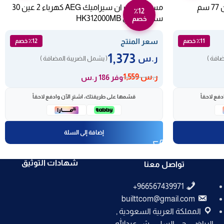
مسطح كهرباء بلت ان ماجيك لاين 77 سم
مسطح بلت ان سيراميك AEG كهرباء 2 عين 30
٪12
سم – إيطالي HK312000MB
خصم
سعر المنتج
٪11 خصم
٪12 خصم
1,373
ر.س
ضافة )
( يشمل الضريبة المضافة )
ر.س
1,559
وفر 186 ر.س
فع لاحقاً
قسّمها على طريقتك، اشترِ الآن وادفع لاحقاً
إضافة إلى السلة
شهادات التوثيق
تواصل معنا
builttcom@gmail.com
المملكة العربية السعودية ,
الرياض , حي السلي , ش عبدالله