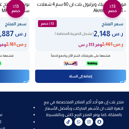
موقد سيراميك ويرلبول بلت ان 60 سم 4 شعلات
٪13
٪13
– أسود Akm613ix
سم MH31AVX
خصم
خصم
سعر المنتج
سعر المنتج
٪13 خصم
1,887
2,148
ر.س
ر.س
( يشمل الضريبة المضافة )
ر.س
2,461
ر.س
2,161
وفر 313 ر.س
وفر 274 ر
قسّمها على طريقتك، اشترِ الآن وادفع لاحقاً
قسّمها على
إضافة إلى السلة
متجر بلت إن هو أحد أكبر المتاجر المتخصصة في بيع
اجهزة البلت ان لأشهر الماركات وبأفضل الأسعار
س
بالمملكة، كما يوفر المتجر البيع كاش وبالتقسيط
ا
الا