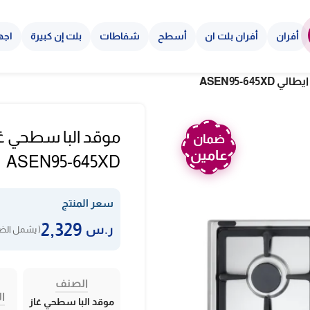
أفران
أفران بلت ان
أسطح
شفاطات
بلت إن كبيرة
اجه
ضمان
عامين
ASEN95-645XD
سعر المنتج
2,329
ر.س
( يشمل الضر
الصنف
ال
موقد البا سطحي غاز