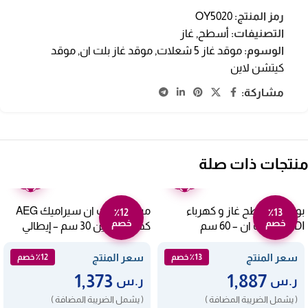
رمز المنتج:
OY5020
التصنيفات:
أسطح
,
غاز
الوسوم:
موقد غاز 5 شعلات
,
موقد غاز بلت ان
,
موقد
كيتشن لاين
مشاركة:
منتجات ذات صلة
ضمان
ضمان
عامين
عامين
بوتجاز مسطح غاز و كهرباء
مسطح بلت ان سيراميك AEG
٪12
٪13
خصم
خصم
NARDI بلت ان – 60 سم
كهرباء 2 عين 30 سم – إيطالي
HK312000MB
MH31AVX
سعر المنتج
سعر المنتج
٪13 خصم
٪12 خصم
1,373
1,887
ر.س
ر.س
( يشمل الضريبة المضافة )
( يشمل الضريبة المضافة )