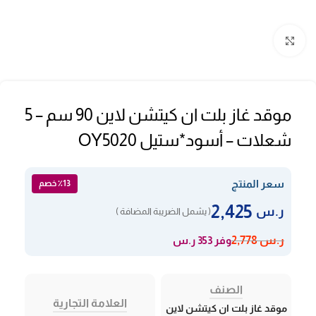
Click to enlarge
موقد غاز بلت ان كيتشن لاين 90 سم – 5
شعلات – أسود*ستيل OY5020
سعر المنتج
٪13 خصم
2,425
ر.س
( يشمل الضريبة المضافة )
وفر 353 ر.س
ر.س
2,778
الصنف
العلامة التجارية
موقد غاز بلت ان كيتشن لاين