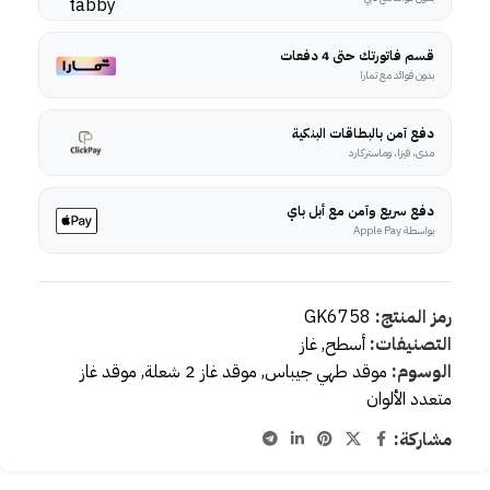
قسم فاتورتك حتى 4 دفعات
بدون فوائد مع تمارا
دفع آمن بالبطاقات البنكية
مدى، فيزا، وماستركارد
دفع سريع وآمن مع أبل باي
بواسطة Apple Pay
رمز المنتج:
GK6758
التصنيفات:
أسطح
,
غاز
الوسوم:
موقد طهي جيباس
,
موقد غاز 2 شعلة
,
موقد غاز
متعدد الألوان
مشاركة: