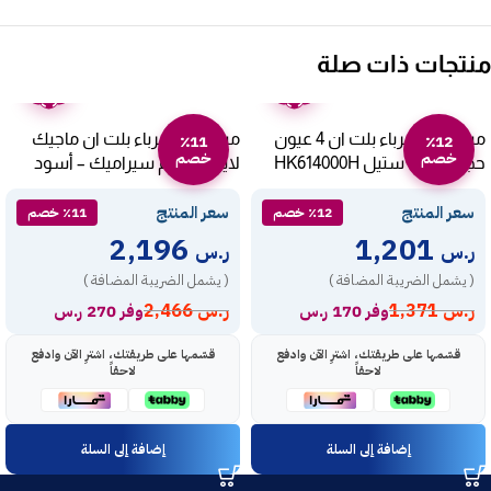
منتجات ذات صلة
ضمان
ضمان
عامين
عامين
مسطح كهرباء بلت ان 4 عيون
مسطح كهرباء بلت ان ماجيك
٪11
٪12
خصم
خصم
حجر AEG – ستيل HK614000H
لاين 77 سم سيراميك – أسود
MH7 V4 S
سعر المنتج
سعر المنتج
٪12 خصم
٪11 خصم
2,196
1,201
ر.س
ر.س
( يشمل الضريبة المضافة )
( يشمل الضريبة المضافة )
ر.س
1,371
ر.س
2,466
وفر 170 ر.س
وفر 270 ر.س
قسّمها على طريقتك، اشترِ الآن وادفع
قسّمها على طريقتك، اشترِ الآن وادفع
لاحقاً
لاحقاً
إضافة إلى السلة
إضافة إلى السلة