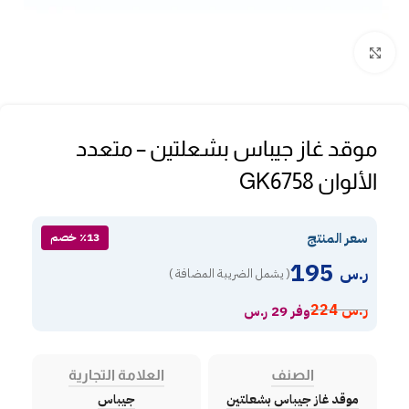
Click to enlarge
موقد غاز جيباس بشعلتين – متعدد
الألوان GK6758
سعر المنتج
٪13 خصم
195
ر.س
( يشمل الضريبة المضافة )
ر.س
224
وفر 29 ر.س
الصنف
العلامة التجارية
موقد غاز جيباس بشعلتين
جيباس