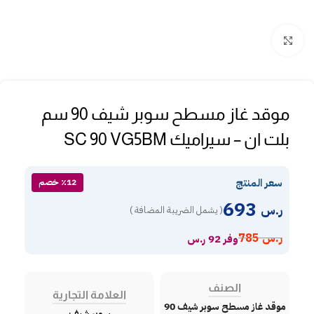
Click to enlarge
موقد غاز مسطح سوبر شيف 90 سم
بلت ان – سيراميك SC 90 VG5BM
سعر المنتج
٪12 خصم
693
ر.س
( يشمل الضريبة المضافة )
ر.س
785
وفر 92 ر.س
الصنف
العلامة التجارية
موقد غاز مسطح سوبر شيف 90
سوبر شيف