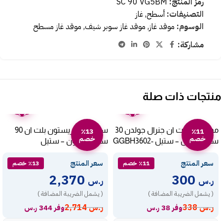
رمز المنتج:
SC 90 VG5BM
التصنيفات:
أسطح
,
غاز
الوسوم:
موقد غاز
,
موقد غاز سوبر شيف
,
موقد غاز مسطح
مشاركة:
منتجات ذات صلة
ضمان
ضمان
عامين
عامين
موقد غاز بلت ان جنرال جولدن 30
سطح غاز اريستون بلت ان 90
٪13
٪11
خصم
خصم
سم – 2 عين – ستيل GGBH3602-
سم – 5 عيون – ستيل
Pk951tghsa
BL153
سعر المنتج
سعر المنتج
٪11 خصم
٪13 خصم
2,370
300
ر.س
ر.س
( يشمل الضريبة المضافة )
( يشمل الضريبة المضافة )
ر.س
338
ر.س
2,714
وفر 38 ر.س
وفر 344 ر.س