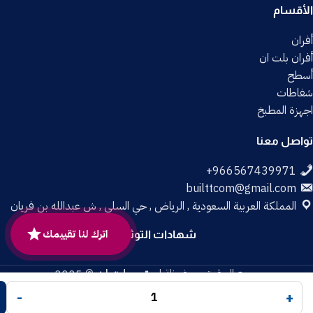
الأقسام
أفران
أفران بلت ان
أسطح
شفاطات
اجهزة المطبخ
تواصل معنا
builttcom@gmail.com
المملكة العربية السعودية , الرياض , حي السلي , ش عبدالله بن فريان
اترك لنا تقييمك
شهادات التوثيق
جميع الحقوق محفوظة لـ
متجر بلت إن
© 2025.
تم التطوير بواسطة
Code Times
.
-
+