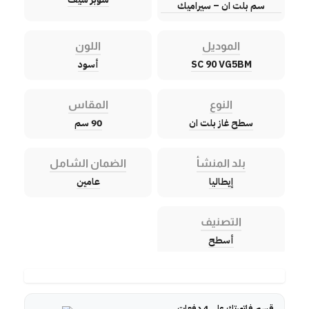
سم بلت ان – سيراميك
الموديل
اللون
SC 90 VG5BM
أسود
النوع
المقاس
سطح غاز بلت ان
90 سم
بلد المنشأ
الضمان الشامل
إيطاليا
عامين
التصنيف
أسطح
قسم فاتورتك على 4 دفعات