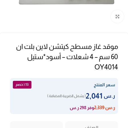
Click to enlarge
موقد غاز مسطح كيتشن لاين بلت ان
60 سم – 4 شعلات – أسود*ستيل
OY4014
سعر المنتج
٪13 خصم
2,041
ر.س
( يشمل الضريبة المضافة )
وفر 298 ر.س
ر.س
2,339
الصنف