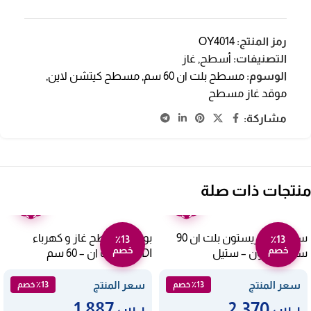
رمز المنتج:
OY4014
التصنيفات:
أسطح
,
غاز
الوسوم:
مسطح بلت ان 60 سم
,
مسطح كيتشن لاين
,
موقد غاز مسطح
مشاركة:
منتجات ذات صلة
ضمان
ضمان
عامين
عامين
سطح غاز اريستون بلت ان 90
بوتجاز مسطح غاز و كهرباء
٪13
٪13
خصم
خصم
سم – 5 عيون – ستيل
NARDI بلت ان – 60 سم
MH31AVX
Pk951tghsa
سعر المنتج
سعر المنتج
٪13 خصم
٪13 خصم
1,887
2,370
ر.س
ر.س