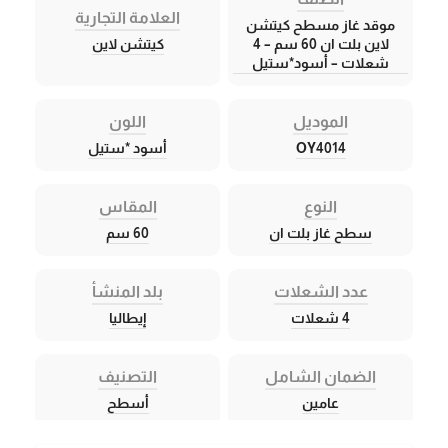
العلامة التجارية
موقد غاز مسطح كيتشن
لاين بلت ان 60 سم – 4
كيتشن لاين
شعلات – أسود*ستيل
الموديل
اللون
OY4014
أسود *ستيل
النوع
المقاس
سطح غاز بلت ان
60 سم
عدد الشعلات
بلد المنشأ
4 شعلات
إيطاليا
الضمان الشامل
التصنيف
عامين
أسطح