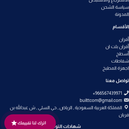
سياسة الشحن
المدونة
الأقسام
أفران
أفران بلت ان
أسطح
شفاطات
اجهزة المطبخ
تواصل معنا
builttcom@gmail.com
المملكة العربية السعودية , الرياض , حي السلي , ش عبدالله بن
فريان
اترك لنا تقييمك
شهادات التوثيق