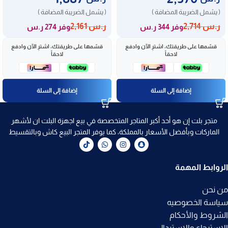
( يشمل الضريبة المضافة )
( يشمل الضريبة المضافة )
ر.س
2,714
ر.س
2,161
وفر 344 ر.س
وفر 274 ر.س
قسّمها على طريقتك، اشترِ الآن وادفع
قسّمها على طريقتك، اشترِ الآن وادفع
لاحقاً
لاحقاً
إضافة إلى السلة
إضافة إلى السلة
متجر بلت إن هو أحد أكبر المتاجر المتخصصة في بيع اجهزة البلت ان لأشهر
الماركات وبأفضل الأسعار بالمملكة، كما يوفر المتجر البيع كاش وبالتقسيط
الروابط المهمة
من نحن
سياسة الخصوصيه
الشروط والأحكام
الاسترجاع والاستبدال