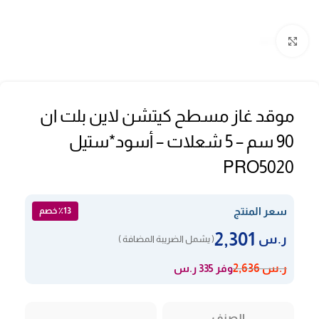
Click to enlarge
موقد غاز مسطح كيتشن لاين بلت ان
90 سم – 5 شعلات – أسود*ستيل
PRO5020
سعر المنتج
٪13 خصم
2,301
ر.س
( يشمل الضريبة المضافة )
وفر 335 ر.س
ر.س
2,636
الصنف