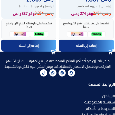
( يشمل الضريبة المضافة )
( يشمل الضريبة المضافة )
ر.س
2,161
ر.س
3,254
وفر 274 ر.س
وفر 387 ر.س
قسّمها على طريقتك، اشترِ الآن وادفع
قسّمها على طريقتك، اشترِ الآن وادفع
لاحقاً
لاحقاً
إضافة إلى السلة
إضافة إلى السلة
متجر بلت إن هو أحد أكبر المتاجر المتخصصة في بيع اجهزة البلت ان لأشهر
الماركات وبأفضل الأسعار بالمملكة، كما يوفر المتجر البيع كاش وبالتقسيط
الروابط المهمة
من نحن
سياسة الخصوصيه
الشروط والأحكام
الاسترجاع والاستبدال