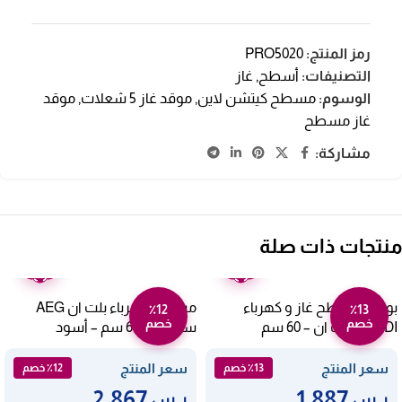
رمز المنتج:
PRO5020
التصنيفات:
أسطح
,
غاز
الوسوم:
مسطح كيتشن لاين
,
موقد غاز 5 شعلات
,
موقد
غاز مسطح
مشاركة:
منتجات ذات صلة
ضمان
ضمان
عامين
عامين
بوتجاز مسطح غاز و كهرباء
مسطح كهرباء بلت ان AEG
٪12
٪13
خصم
خصم
NARDI بلت ان – 60 سم
سيراميك 60 سم – أسود
HK654070XB
MH31AVX
سعر المنتج
سعر المنتج
٪13 خصم
٪12 خصم
2,867
1,887
ر.س
ر.س