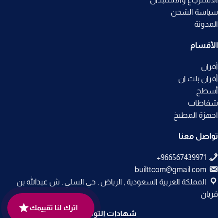
سياسة الشحن
المدونة
الأقسام
أفران
أفران بلت ان
أسطح
شفاطات
اجهزة المطبخ
تواصل معنا
builttcom@gmail.com
المملكة العربية السعودية , الرياض , حي السلي , ش عبدالله بن
فريان
اترك لنا تقييمك
شهادات التوثيق