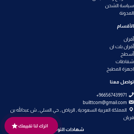
سياسة الشحن
المدونة
الأقسام
أفران
أفران بلت ان
أسطح
شفاطات
اجهزة المطبخ
تواصل معنا
builttcom@gmail.com
المملكة العربية السعودية , الرياض , حي السلي , ش عبدالله بن
فريان
اترك لنا تقييمك
شهادات التوثيق