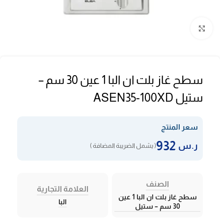
Click to enlarge
سطح غاز بلت ان البا 1 عين 30 سم –
ستيل ASEN35-100XD
سعر المنتج
932
ر.س
( يشمل الضريبة المضافة )
الصنف
العلامة التجارية
سطح غاز بلت ان البا 1 عين
البا
30 سم – ستيل