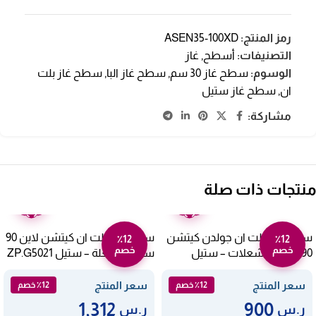
رمز المنتج:
ASEN35-100XD
التصنيفات:
أسطح
,
غاز
الوسوم:
سطح غاز 30 سم
,
سطح غاز البا
,
سطح غاز بلت
ان
,
سطح غاز ستيل
مشاركة:
منتجات ذات صلة
ضمان
ضمان
عامين
عامين
سطح غاز بلت ان جولدن كيتشن
سطح غاز بلت ان كيتشن لاين 90
٪12
٪12
خصم
خصم
90 سم – 5 شعلات – ستيل
سم – 5 شعلة – ستيل ZP.G5021
TOAO-9502
سعر المنتج
سعر المنتج
٪12 خصم
٪12 خصم
1,312
900
ر.س
ر.س