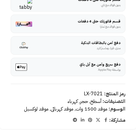
بدون فوائد مع تابي
قسم فاتورتك حتى 4 دفعات
بدون فوائد مع تمارا
دفع آمن بالبطاقات البنكية
مدى، فيزا، وماستركارد
دفع سريع وآمن مع أبل باي
بواسطة Apple Pay
رمز المنتج:
LX-7021
التصنيفات:
أسطح
,
حجر
,
كهرباء
الوسوم:
موقد 1500 وات
,
موقد كهربائى
,
موقد لوكسيل
مشاركة: