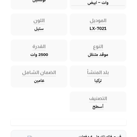
وات – ابيض
الموديل
اللون
LX-7021
ستيل
النوع
القدرة
موقد متنقل
2500 وات
بلد المنشأ
الضمان الشامل
تركيا
عامين
التصنيف
أسطح
قسم فاتورتك على 4 دفعات