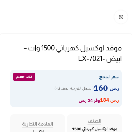
Click to enlarge
موقد لوكسيل كهربائي 1500 وات –
ابيض -LX-7021
سعر المنتج
٪13 خصم
160
ر.س
( يشمل الضريبة المضافة )
ر.س
184
وفر 24 ر.س
الصنف
العلامة التجارية
موقد لوكسيل كهربائي 1500
لوكسيل