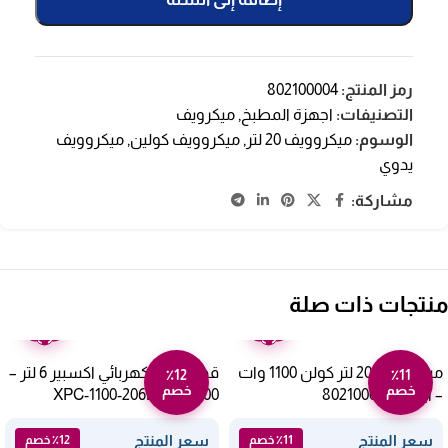
رمز المنتج:
802100004
التصنيفات:
اجهزة المطبخ
,
ميكرويف
الوسوم:
ميكروويف 20 لتر
,
ميكروويف كولين
,
ميكروويف
يدوي
مشاركة:
منتجات ذات صلة
ضمان
ضمان
عامين
عامين
ميكروويف 20 لتر كولن 1100 وات
قدر ضغط كهربائي اكسبير 6 لتر –
٪12
٪11
خصم
خصم
– أبيض 802100002
1000 وات XPC-1100-206L
سعر المنتج
سعر المنتج
٪11 خصم
٪12 خصم