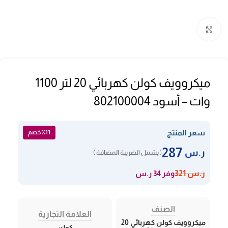
Click to enlarge
ميكروويف كولن كهربائي 20 لتر 1100
وات – أسود 802100004
سعر المنتج
٪11 خصم
287
ر.س
( يشمل الضريبة المضافة )
وفر 34 ر.س
ر.س
321
الصنف
العلامة التجارية
ميكروويف كولن كهربائي 20
كولن