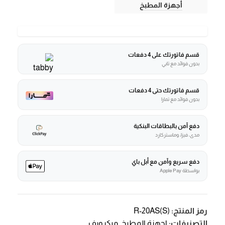
أجهزة المطبخ
قسم فاتورتك على 4 دفعات
بدون فوائد مع تابي
قسم فاتورتك حتى 4 دفعات
بدون فوائد مع تمارا
دفع آمن بالبطاقات البنكية
مدى، فيزا، وماستركارد
دفع سريع وآمن مع أبل باي
بواسطة Apple Pay
رمز المنتج:
R-20AS(S)
التصنيفات:
اجهزة المطبخ
,
ميكرويف