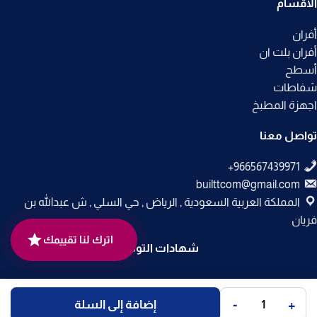
الأقسام
أفران
أفران بلت ان
أسطح
شفاطات
اجهزة المطبخ
تواصل معنا
builttcom@gmail.com
المملكة العربية السعودية , الرياض , حي السلي , ش عبدالله بن
فريان
اترك لنا تقييمك
شهادات التوثيق
جميع الحقوق محفوظة لـ
متجر بلت إن
© 2025.
-
+
إضافة إلى السلة
تم التطوير بواسطة
Code Times
.