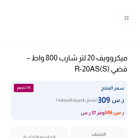
Click to enlarge
ميكروويف 20 لتر شارب 800 واط –
فضي R-20AS(S)
سعر المنتج
٪11 خصم
309
ر.س
( يشمل الضريبة المضافة )
وفر 37 ر.س
ر.س
346
الصنف
العلامة التجارية