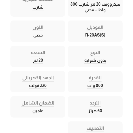
ميكروويف 20 لتر شارب 800
شارب
واط – فضي
الموديل
اللون
R-20AS(S)
فضي
النوع
السعة
بدون شواية
20 لتر
القدرة
الجهد الكهربائي
800 وات
220 فولت
التردد
الضمان الشامل
60 هرتز
عامين
التصنيف