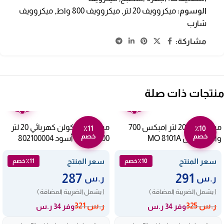
الوسوم:
ميكروويف 20 لتر
,
ميكروويف 800 واط
,
ميكروويف
شارب
مشاركة:
منتجات ذات صلة
ضمان
ضمان
عامين
عامين
ميكروويف 20 لتر امبكس 700
ميكروويف كولن كهربائي 20 لتر
٪11
٪10
خصم
خصم
وات – أبيض MO 8101A
1100 وات – أسود 802100004
سعر المنتج
سعر المنتج
٪10 خصم
٪11 خصم
287
291
ر.س
ر.س
( يشمل الضريبة المضافة )
( يشمل الضريبة المضافة )
ر.س
325
ر.س
321
وفر 34 ر.س
وفر 34 ر.س