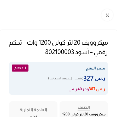
Click to enlarge
ميكروويف 20 لتر كولن 1200 وات – تحكم
رقمي – أسود 802100003
سعر المنتج
٪11 خصم
327
ر.س
( يشمل الضريبة المضافة )
وفر 40 ر.س
ر.س
367
الصنف
العلامة التجارية
ميكروويف 20 لتر كولن 1200
كولن