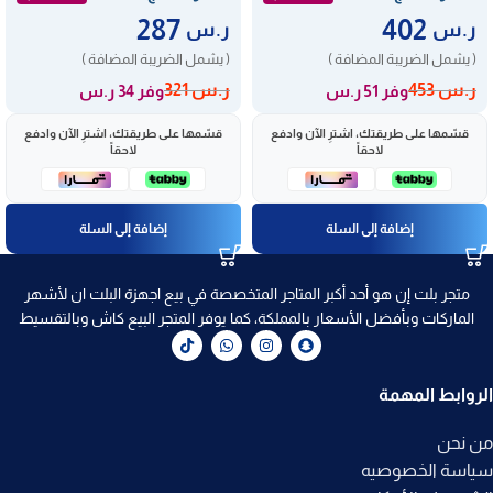
287
402
ر.س
ر.س
( يشمل الضريبة المضافة )
( يشمل الضريبة المضافة )
ر.س
453
ر.س
321
وفر 51 ر.س
وفر 34 ر.س
قسّمها على طريقتك، اشترِ الآن وادفع
قسّمها على طريقتك، اشترِ الآن وادفع
لاحقاً
لاحقاً
إضافة إلى السلة
إضافة إلى السلة
متجر بلت إن هو أحد أكبر المتاجر المتخصصة في بيع اجهزة البلت ان لأشهر
الماركات وبأفضل الأسعار بالمملكة، كما يوفر المتجر البيع كاش وبالتقسيط
الروابط المهمة
من نحن
سياسة الخصوصيه